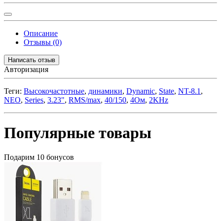
Описание
Отзывы (0)
Написать отзыв
Авторизация
Теги:
Высокочастотные
,
динамики
,
Dynamic
,
State
,
NT-8.1
,
NEO
,
Series
,
3.23"
,
RMS/max
,
40/150
,
4Ом
,
2KHz
Популярные товары
Подарим 10 бонусов