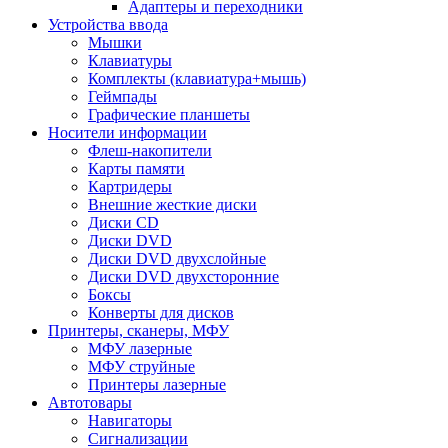
Адаптеры и переходники
Устройства ввода
Мышки
Клавиатуры
Комплекты (клавиатура+мышь)
Геймпады
Графические планшеты
Носители информации
Флеш-накопители
Карты памяти
Картридеры
Внешние жесткие диски
Диски CD
Диски DVD
Диски DVD двухслойные
Диски DVD двухсторонние
Боксы
Конверты для дисков
Принтеры, сканеры, МФУ
МФУ лазерные
МФУ струйные
Принтеры лазерные
Автотовары
Навигаторы
Сигнализации