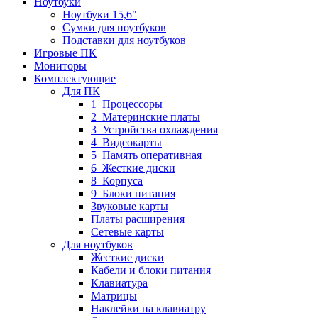
Ноутбуки
Ноутбуки 15,6"
Сумки для ноутбуков
Подставки для ноутбуков
Игровые ПК
Мониторы
Комплектующие
Для ПК
1_Процессоры
2_Материнские платы
3_Устройства охлаждения
4_Видеокарты
5_Память оперативная
6_Жесткие диски
8_Корпуса
9_Блоки питания
Звуковые карты
Платы расширения
Сетевые карты
Для ноутбуков
Жесткие диски
Кабели и блоки питания
Клавиатура
Матрицы
Наклейки на клавиатру