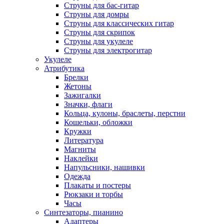
Струны для бас-гитар
Струны для домры
Струны для классических гитар
Струны для скрипок
Струны для укулеле
Струны для электрогитар
Укулеле
Атрибутика
Брелки
Жетоны
Зажигалки
Значки, флаги
Кольца, кулоны, браслеты, перстни
Кошельки, обложки
Кружки
Литература
Магниты
Наклейки
Напульсники, нашивки
Одежда
Плакаты и постеры
Рюкзаки и торбы
Часы
Синтезаторы, пианино
Адаптеры