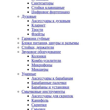
Синтезаторы
Стойки клавишные
Цифровое фортепиано
Духовые
Аксессуары к духовым
Кларнет
Трости
Флейты
Гармони губные
Блоки питания, шнуры и разъемы
Стойки, держатели
Звуковое оборудование
Колонки
Комбо-усилители
Микрофоны
Микшеры
Ударные
Аксессуары к барабанам
Барабанные палочки
Барабаны и установки
Смычковые инструменты
Аксессуары для скрипок
Канифоль
Скрипки
Смычки