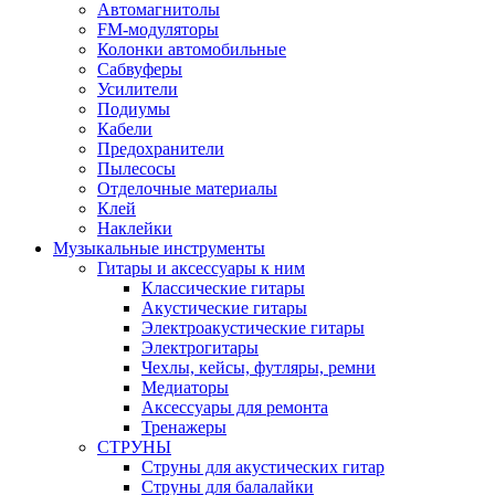
Автомагнитолы
FM-модуляторы
Колонки автомобильные
Сабвуферы
Усилители
Подиумы
Кабели
Предохранители
Пылесосы
Отделочные материалы
Клей
Наклейки
Музыкальные инструменты
Гитары и аксессуары к ним
Классические гитары
Акустические гитары
Электроакустические гитары
Электрогитары
Чехлы, кейсы, футляры, ремни
Медиаторы
Аксессуары для ремонта
Тренажеры
СТРУНЫ
Струны для акустических гитар
Струны для балалайки