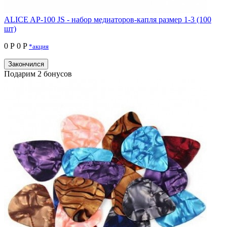
ALICE AP-100 JS - набор медиаторов-капля размер 1-3 (100
шт)
0 Р
0 P
*акция
Закончился
Подарим 2 бонусов