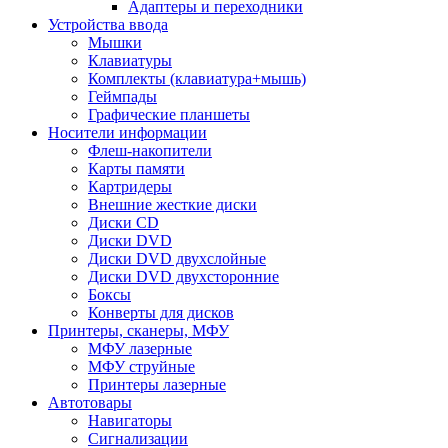
Адаптеры и переходники
Устройства ввода
Мышки
Клавиатуры
Комплекты (клавиатура+мышь)
Геймпады
Графические планшеты
Носители информации
Флеш-накопители
Карты памяти
Картридеры
Внешние жесткие диски
Диски CD
Диски DVD
Диски DVD двухслойные
Диски DVD двухсторонние
Боксы
Конверты для дисков
Принтеры, сканеры, МФУ
МФУ лазерные
МФУ струйные
Принтеры лазерные
Автотовары
Навигаторы
Сигнализации