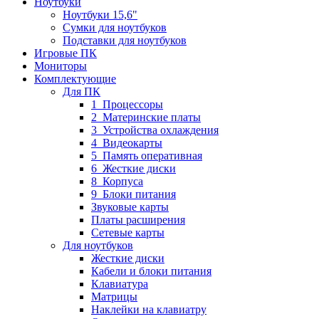
Ноутбуки
Ноутбуки 15,6"
Сумки для ноутбуков
Подставки для ноутбуков
Игровые ПК
Мониторы
Комплектующие
Для ПК
1_Процессоры
2_Материнские платы
3_Устройства охлаждения
4_Видеокарты
5_Память оперативная
6_Жесткие диски
8_Корпуса
9_Блоки питания
Звуковые карты
Платы расширения
Сетевые карты
Для ноутбуков
Жесткие диски
Кабели и блоки питания
Клавиатура
Матрицы
Наклейки на клавиатру