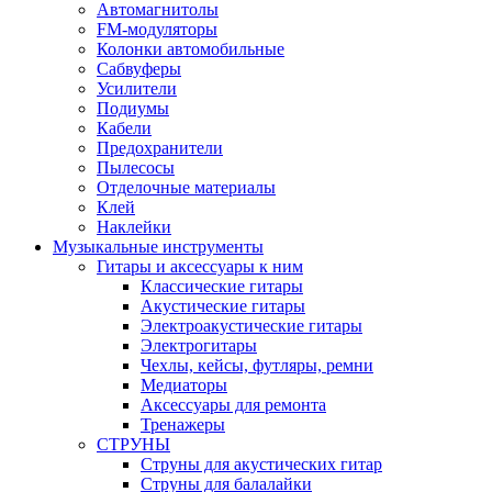
Автомагнитолы
FM-модуляторы
Колонки автомобильные
Сабвуферы
Усилители
Подиумы
Кабели
Предохранители
Пылесосы
Отделочные материалы
Клей
Наклейки
Музыкальные инструменты
Гитары и аксессуары к ним
Классические гитары
Акустические гитары
Электроакустические гитары
Электрогитары
Чехлы, кейсы, футляры, ремни
Медиаторы
Аксессуары для ремонта
Тренажеры
СТРУНЫ
Струны для акустических гитар
Струны для балалайки