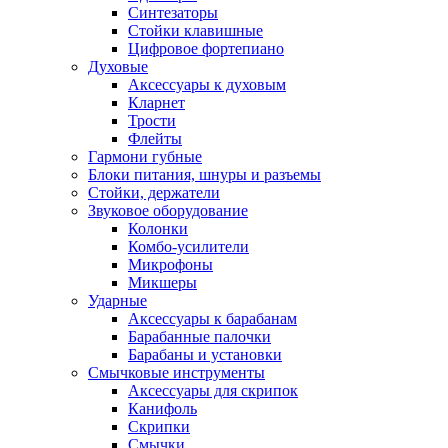
Синтезаторы
Стойки клавишные
Цифровое фортепиано
Духовые
Аксессуары к духовым
Кларнет
Трости
Флейты
Гармони губные
Блоки питания, шнуры и разъемы
Стойки, держатели
Звуковое оборудование
Колонки
Комбо-усилители
Микрофоны
Микшеры
Ударные
Аксессуары к барабанам
Барабанные палочки
Барабаны и установки
Смычковые инструменты
Аксессуары для скрипок
Канифоль
Скрипки
Смычки