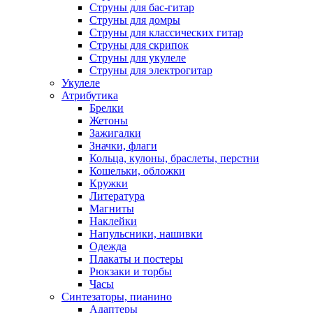
Струны для бас-гитар
Струны для домры
Струны для классических гитар
Струны для скрипок
Струны для укулеле
Струны для электрогитар
Укулеле
Атрибутика
Брелки
Жетоны
Зажигалки
Значки, флаги
Кольца, кулоны, браслеты, перстни
Кошельки, обложки
Кружки
Литература
Магниты
Наклейки
Напульсники, нашивки
Одежда
Плакаты и постеры
Рюкзаки и торбы
Часы
Синтезаторы, пианино
Адаптеры