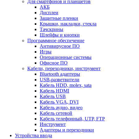
Для смартфонов и планшетов
АКБ
Дисплеи
Защитные пленки
Крышки, накладки, стекла
Тачскрины
Шлейфы и кнопки
Программное обеспечение
Антивирусное ПО
Игры
Операционные системы
Офисное ПО
Кабели, переходники, инструмент
Bluetooth адаптеры
USB-разветвители
Кабель HDD, molex, sata
Кабель HDMI
Кабель USB
Кабель VGA, DVI
Кабель аудио, видео
Кабель сетевой
Кабель телефонный, UTP, FTP
Инструмент
Адаптеры и переходники
Устройства ввода