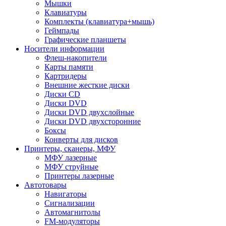
Мышки
Клавиатуры
Комплекты (клавиатура+мышь)
Геймпады
Графические планшеты
Носители информации
Флеш-накопители
Карты памяти
Картридеры
Внешние жесткие диски
Диски CD
Диски DVD
Диски DVD двухслойные
Диски DVD двухсторонние
Боксы
Конверты для дисков
Принтеры, сканеры, МФУ
МФУ лазерные
МФУ струйные
Принтеры лазерные
Автотовары
Навигаторы
Сигнализации
Автомагнитолы
FM-модуляторы