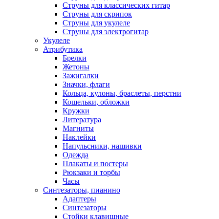
Струны для классических гитар
Струны для скрипок
Струны для укулеле
Струны для электрогитар
Укулеле
Атрибутика
Брелки
Жетоны
Зажигалки
Значки, флаги
Кольца, кулоны, браслеты, перстни
Кошельки, обложки
Кружки
Литература
Магниты
Наклейки
Напульсники, нашивки
Одежда
Плакаты и постеры
Рюкзаки и торбы
Часы
Синтезаторы, пианино
Адаптеры
Синтезаторы
Стойки клавишные