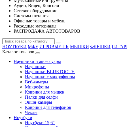
Музыкальные инструменты
Аудио, Видео, Консоли
Сетевое оборудование
Системы питания
Офисные товары и мебель
Расходные материалы
РАСПРОДАЖА АВТОТОВАРОВ
НОУТБУКИ
МФУ
ИГРОВЫЕ ПК
МЫШКИ
ФЛЕШКИ
ГИТА
Каталог товаров
Наушники и аксессуары
Наушники
Наушники BLUETOOTH
Наушники с микрофоном
Веб-камеры
Микрофоны
Коврики для мышек
Палки для селфи
Экшн-камеры
Коврики для телефонов
Чехлы
Ноутбуки
Ноутбуки 15,6"