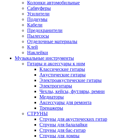
Колонки автомобильные
Сабвуферы
Усилители
Подиумы
Кабели
Предохранители
Пылесосы
Отделочные материалы
Клей
Наклейки
Музыкальные инструменты
Гитары и аксессуары к ним
Классические гитары
Акустические гитары
Электроакустические гитары
Электрогитары
Чехлы, кейсы, футляры, ремни
Медиаторы
Аксессуары для ремонта
Тренажеры
СТРУНЫ
Струны для акустических гитар
Струны для балалайки
Струны для бас-гитар
Струны для домры