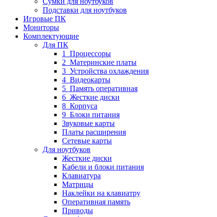
Сумки для ноутбуков
Подставки для ноутбуков
Игровые ПК
Мониторы
Комплектующие
Для ПК
1_Процессоры
2_Материнские платы
3_Устройства охлаждения
4_Видеокарты
5_Память оперативная
6_Жесткие диски
8_Корпуса
9_Блоки питания
Звуковые карты
Платы расширения
Сетевые карты
Для ноутбуков
Жесткие диски
Кабели и блоки питания
Клавиатура
Матрицы
Наклейки на клавиатру
Оперативная память
Приводы