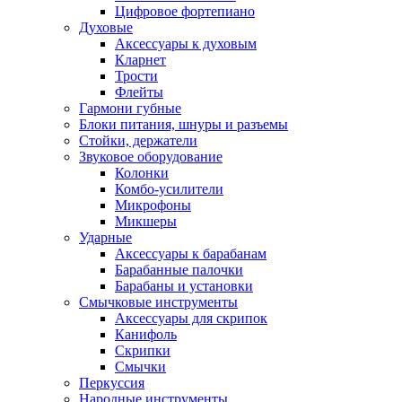
Цифровое фортепиано
Духовые
Аксессуары к духовым
Кларнет
Трости
Флейты
Гармони губные
Блоки питания, шнуры и разъемы
Стойки, держатели
Звуковое оборудование
Колонки
Комбо-усилители
Микрофоны
Микшеры
Ударные
Аксессуары к барабанам
Барабанные палочки
Барабаны и установки
Смычковые инструменты
Аксессуары для скрипок
Канифоль
Скрипки
Смычки
Перкуссия
Народные инструменты