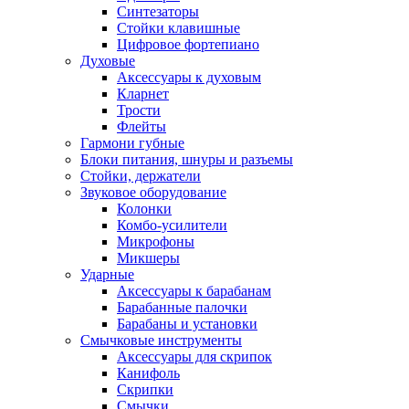
Синтезаторы
Стойки клавишные
Цифровое фортепиано
Духовые
Аксессуары к духовым
Кларнет
Трости
Флейты
Гармони губные
Блоки питания, шнуры и разъемы
Стойки, держатели
Звуковое оборудование
Колонки
Комбо-усилители
Микрофоны
Микшеры
Ударные
Аксессуары к барабанам
Барабанные палочки
Барабаны и установки
Смычковые инструменты
Аксессуары для скрипок
Канифоль
Скрипки
Смычки