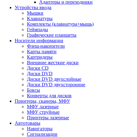
Адаптеры и переходники
Устройства ввода
Мышки
Клавиатуры
Комплекты (клавиатура+мышь)
Геймпады
Графические планшеты
Носители информации
Флеш-накопители
Карты памяти
Картридеры
Внешние жесткие диски
Диски CD
Диски DVD
Диски DVD двухслойные
Диски DVD двухсторонние
Боксы
Конверты для дисков
Принтеры, сканеры, МФУ
МФУ лазерные
МФУ струйные
Принтеры лазерные
Автотовары
Навигаторы
Сигнализации