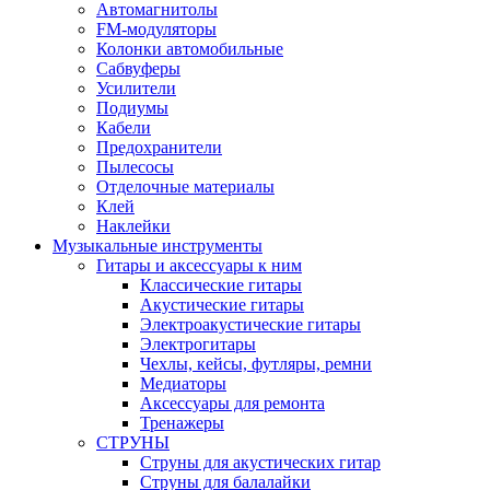
Автомагнитолы
FM-модуляторы
Колонки автомобильные
Сабвуферы
Усилители
Подиумы
Кабели
Предохранители
Пылесосы
Отделочные материалы
Клей
Наклейки
Музыкальные инструменты
Гитары и аксессуары к ним
Классические гитары
Акустические гитары
Электроакустические гитары
Электрогитары
Чехлы, кейсы, футляры, ремни
Медиаторы
Аксессуары для ремонта
Тренажеры
СТРУНЫ
Струны для акустических гитар
Струны для балалайки