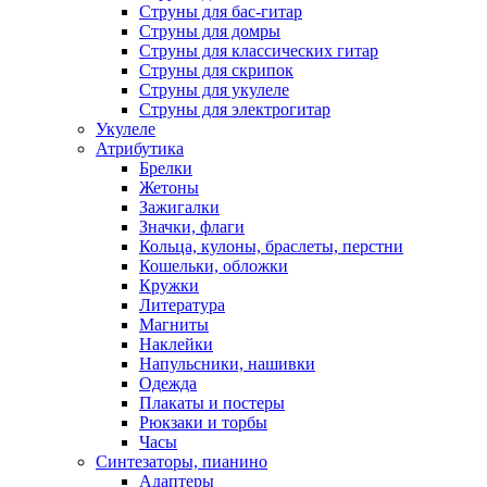
Струны для бас-гитар
Струны для домры
Струны для классических гитар
Струны для скрипок
Струны для укулеле
Струны для электрогитар
Укулеле
Атрибутика
Брелки
Жетоны
Зажигалки
Значки, флаги
Кольца, кулоны, браслеты, перстни
Кошельки, обложки
Кружки
Литература
Магниты
Наклейки
Напульсники, нашивки
Одежда
Плакаты и постеры
Рюкзаки и торбы
Часы
Синтезаторы, пианино
Адаптеры