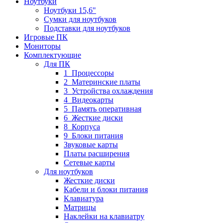
Ноутбуки
Ноутбуки 15,6"
Сумки для ноутбуков
Подставки для ноутбуков
Игровые ПК
Мониторы
Комплектующие
Для ПК
1_Процессоры
2_Материнские платы
3_Устройства охлаждения
4_Видеокарты
5_Память оперативная
6_Жесткие диски
8_Корпуса
9_Блоки питания
Звуковые карты
Платы расширения
Сетевые карты
Для ноутбуков
Жесткие диски
Кабели и блоки питания
Клавиатура
Матрицы
Наклейки на клавиатру