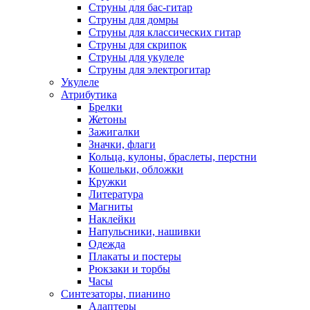
Струны для бас-гитар
Струны для домры
Струны для классических гитар
Струны для скрипок
Струны для укулеле
Струны для электрогитар
Укулеле
Атрибутика
Брелки
Жетоны
Зажигалки
Значки, флаги
Кольца, кулоны, браслеты, перстни
Кошельки, обложки
Кружки
Литература
Магниты
Наклейки
Напульсники, нашивки
Одежда
Плакаты и постеры
Рюкзаки и торбы
Часы
Синтезаторы, пианино
Адаптеры