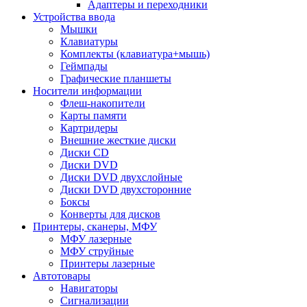
Адаптеры и переходники
Устройства ввода
Мышки
Клавиатуры
Комплекты (клавиатура+мышь)
Геймпады
Графические планшеты
Носители информации
Флеш-накопители
Карты памяти
Картридеры
Внешние жесткие диски
Диски CD
Диски DVD
Диски DVD двухслойные
Диски DVD двухсторонние
Боксы
Конверты для дисков
Принтеры, сканеры, МФУ
МФУ лазерные
МФУ струйные
Принтеры лазерные
Автотовары
Навигаторы
Сигнализации