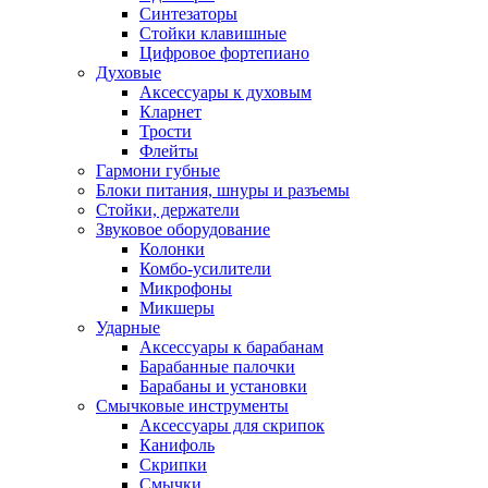
Синтезаторы
Стойки клавишные
Цифровое фортепиано
Духовые
Аксессуары к духовым
Кларнет
Трости
Флейты
Гармони губные
Блоки питания, шнуры и разъемы
Стойки, держатели
Звуковое оборудование
Колонки
Комбо-усилители
Микрофоны
Микшеры
Ударные
Аксессуары к барабанам
Барабанные палочки
Барабаны и установки
Смычковые инструменты
Аксессуары для скрипок
Канифоль
Скрипки
Смычки