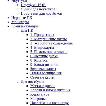
Ноутбуки
Ноутбуки 15,6"
Сумки для ноутбуков
Подставки для ноутбуков
Игровые ПК
Мониторы
Комплектующие
Для ПК
1_Процессоры
2_Материнские платы
3_Устройства охлаждения
4_Видеокарты
5_Память оперативная
6_Жесткие диски
8_Корпуса
9_Блоки питания
Звуковые карты
Платы расширения
Сетевые карты
Для ноутбуков
Жесткие диски
Кабели и блоки питания
Клавиатура
Матрицы
Наклейки на клавиатру