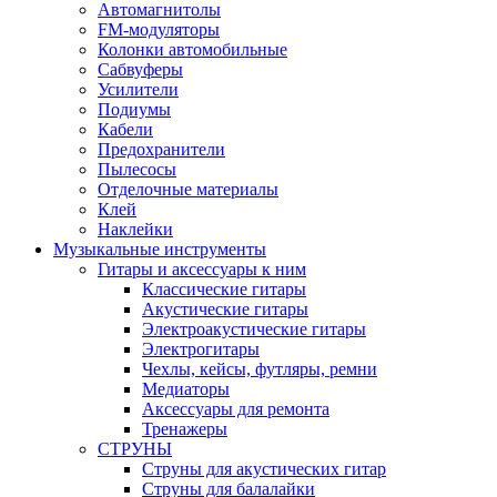
Автомагнитолы
FM-модуляторы
Колонки автомобильные
Сабвуферы
Усилители
Подиумы
Кабели
Предохранители
Пылесосы
Отделочные материалы
Клей
Наклейки
Музыкальные инструменты
Гитары и аксессуары к ним
Классические гитары
Акустические гитары
Электроакустические гитары
Электрогитары
Чехлы, кейсы, футляры, ремни
Медиаторы
Аксессуары для ремонта
Тренажеры
СТРУНЫ
Струны для акустических гитар
Струны для балалайки