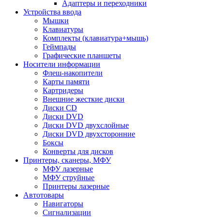
Адаптеры и переходники
Устройства ввода
Мышки
Клавиатуры
Комплекты (клавиатура+мышь)
Геймпады
Графические планшеты
Носители информации
Флеш-накопители
Карты памяти
Картридеры
Внешние жесткие диски
Диски CD
Диски DVD
Диски DVD двухслойные
Диски DVD двухсторонние
Боксы
Конверты для дисков
Принтеры, сканеры, МФУ
МФУ лазерные
МФУ струйные
Принтеры лазерные
Автотовары
Навигаторы
Сигнализации