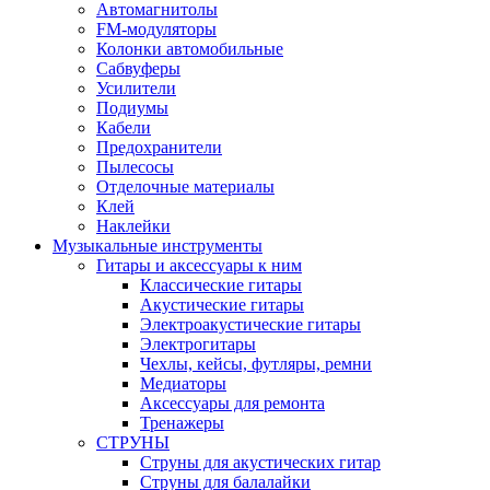
Автомагнитолы
FM-модуляторы
Колонки автомобильные
Сабвуферы
Усилители
Подиумы
Кабели
Предохранители
Пылесосы
Отделочные материалы
Клей
Наклейки
Музыкальные инструменты
Гитары и аксессуары к ним
Классические гитары
Акустические гитары
Электроакустические гитары
Электрогитары
Чехлы, кейсы, футляры, ремни
Медиаторы
Аксессуары для ремонта
Тренажеры
СТРУНЫ
Струны для акустических гитар
Струны для балалайки