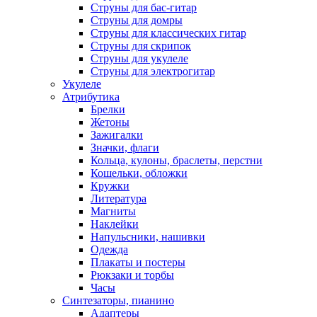
Струны для бас-гитар
Струны для домры
Струны для классических гитар
Струны для скрипок
Струны для укулеле
Струны для электрогитар
Укулеле
Атрибутика
Брелки
Жетоны
Зажигалки
Значки, флаги
Кольца, кулоны, браслеты, перстни
Кошельки, обложки
Кружки
Литература
Магниты
Наклейки
Напульсники, нашивки
Одежда
Плакаты и постеры
Рюкзаки и торбы
Часы
Синтезаторы, пианино
Адаптеры