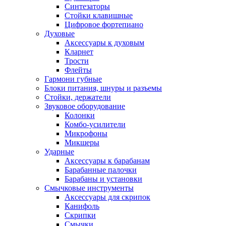
Синтезаторы
Стойки клавишные
Цифровое фортепиано
Духовые
Аксессуары к духовым
Кларнет
Трости
Флейты
Гармони губные
Блоки питания, шнуры и разъемы
Стойки, держатели
Звуковое оборудование
Колонки
Комбо-усилители
Микрофоны
Микшеры
Ударные
Аксессуары к барабанам
Барабанные палочки
Барабаны и установки
Смычковые инструменты
Аксессуары для скрипок
Канифоль
Скрипки
Смычки