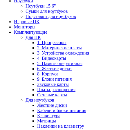
Ноутбуки
Ноутбуки 15,6"
Сумки для ноутбуков
Подставки для ноутбуков
Игровые ПК
Мониторы
Комплектующие
Для ПК
1_Процессоры
2_Материнские платы
3_Устройства охлаждения
4_Видеокарты
5_Память оперативная
6_Жесткие диски
8_Корпуса
9_Блоки питания
Звуковые карты
Платы расширения
Сетевые карты
Для ноутбуков
Жесткие диски
Кабели и блоки питания
Клавиатура
Матрицы
Наклейки на клавиатру