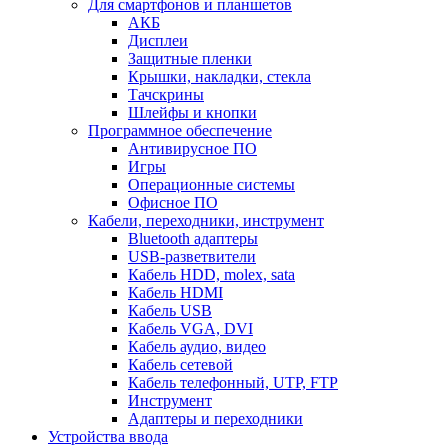
Для смартфонов и планшетов
АКБ
Дисплеи
Защитные пленки
Крышки, накладки, стекла
Тачскрины
Шлейфы и кнопки
Программное обеспечение
Антивирусное ПО
Игры
Операционные системы
Офисное ПО
Кабели, переходники, инструмент
Bluetooth адаптеры
USB-разветвители
Кабель HDD, molex, sata
Кабель HDMI
Кабель USB
Кабель VGA, DVI
Кабель аудио, видео
Кабель сетевой
Кабель телефонный, UTP, FTP
Инструмент
Адаптеры и переходники
Устройства ввода