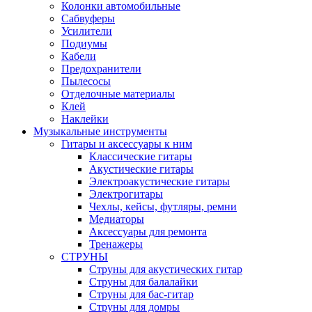
Колонки автомобильные
Сабвуферы
Усилители
Подиумы
Кабели
Предохранители
Пылесосы
Отделочные материалы
Клей
Наклейки
Музыкальные инструменты
Гитары и аксессуары к ним
Классические гитары
Акустические гитары
Электроакустические гитары
Электрогитары
Чехлы, кейсы, футляры, ремни
Медиаторы
Аксессуары для ремонта
Тренажеры
СТРУНЫ
Струны для акустических гитар
Струны для балалайки
Струны для бас-гитар
Струны для домры