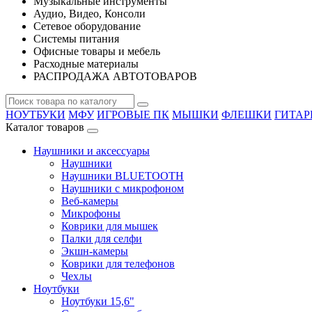
Музыкальные инструменты
Аудио, Видео, Консоли
Сетевое оборудование
Системы питания
Офисные товары и мебель
Расходные материалы
РАСПРОДАЖА АВТОТОВАРОВ
НОУТБУКИ
МФУ
ИГРОВЫЕ ПК
МЫШКИ
ФЛЕШКИ
ГИТА
Каталог товаров
Наушники и аксессуары
Наушники
Наушники BLUETOOTH
Наушники с микрофоном
Веб-камеры
Микрофоны
Коврики для мышек
Палки для селфи
Экшн-камеры
Коврики для телефонов
Чехлы
Ноутбуки
Ноутбуки 15,6"