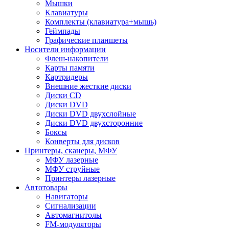
Мышки
Клавиатуры
Комплекты (клавиатура+мышь)
Геймпады
Графические планшеты
Носители информации
Флеш-накопители
Карты памяти
Картридеры
Внешние жесткие диски
Диски CD
Диски DVD
Диски DVD двухслойные
Диски DVD двухсторонние
Боксы
Конверты для дисков
Принтеры, сканеры, МФУ
МФУ лазерные
МФУ струйные
Принтеры лазерные
Автотовары
Навигаторы
Сигнализации
Автомагнитолы
FM-модуляторы