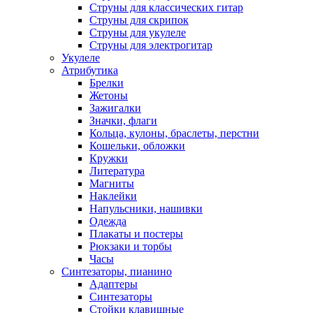
Струны для классических гитар
Струны для скрипок
Струны для укулеле
Струны для электрогитар
Укулеле
Атрибутика
Брелки
Жетоны
Зажигалки
Значки, флаги
Кольца, кулоны, браслеты, перстни
Кошельки, обложки
Кружки
Литература
Магниты
Наклейки
Напульсники, нашивки
Одежда
Плакаты и постеры
Рюкзаки и торбы
Часы
Синтезаторы, пианино
Адаптеры
Синтезаторы
Стойки клавишные