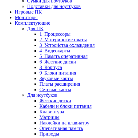
Сумки для ноутбуков
Подставки для ноутбуков
Игровые ПК
Мониторы
Комплектующие
Для ПК
1_Процессоры
2_Материнские платы
3_Устройства охлаждения
4_Видеокарты
5_Память оперативная
6_Жесткие диски
8_Корпуса
9_Блоки питания
Звуковые карты
Платы расширения
Сетевые карты
Для ноутбуков
Жесткие диски
Кабели и блоки питания
Клавиатура
Матрицы
Наклейки на клавиатру
Оперативная память
Приводы