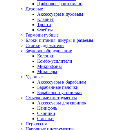
Цифровое фортепиано
Духовые
Аксессуары к духовым
Кларнет
Трости
Флейты
Гармони губные
Блоки питания, шнуры и разъемы
Стойки, держатели
Звуковое оборудование
Колонки
Комбо-усилители
Микрофоны
Микшеры
Ударные
Аксессуары к барабанам
Барабанные палочки
Барабаны и установки
Смычковые инструменты
Аксессуары для скрипок
Канифоль
Скрипки
Смычки
Перкуссия
Народные инструменты