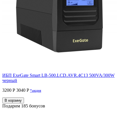
ИБП ExeGate Smart LB-500.LCD.AVR.4C13 500VA/300W
черный
3200 Р
3040 P
*акция
В корзину
Подарим 185 бонусов