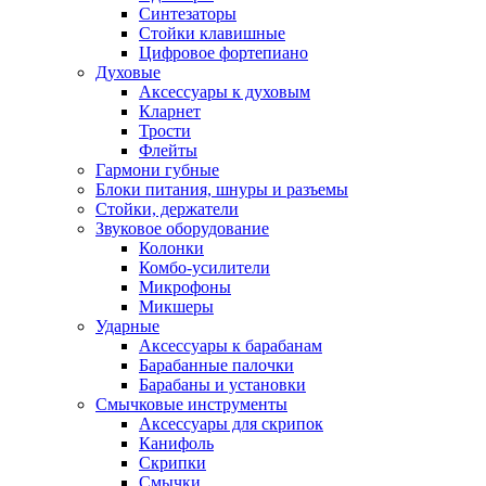
Синтезаторы
Стойки клавишные
Цифровое фортепиано
Духовые
Аксессуары к духовым
Кларнет
Трости
Флейты
Гармони губные
Блоки питания, шнуры и разъемы
Стойки, держатели
Звуковое оборудование
Колонки
Комбо-усилители
Микрофоны
Микшеры
Ударные
Аксессуары к барабанам
Барабанные палочки
Барабаны и установки
Смычковые инструменты
Аксессуары для скрипок
Канифоль
Скрипки
Смычки