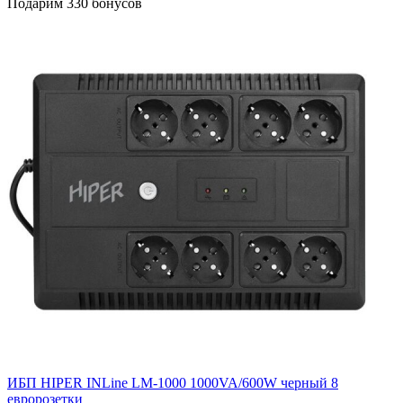
Подарим 330 бонусов
ИБП HIPER INLine LM-1000 1000VA/600W черный 8
евророзетки