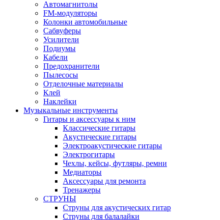
Автомагнитолы
FM-модуляторы
Колонки автомобильные
Сабвуферы
Усилители
Подиумы
Кабели
Предохранители
Пылесосы
Отделочные материалы
Клей
Наклейки
Музыкальные инструменты
Гитары и аксессуары к ним
Классические гитары
Акустические гитары
Электроакустические гитары
Электрогитары
Чехлы, кейсы, футляры, ремни
Медиаторы
Аксессуары для ремонта
Тренажеры
СТРУНЫ
Струны для акустических гитар
Струны для балалайки