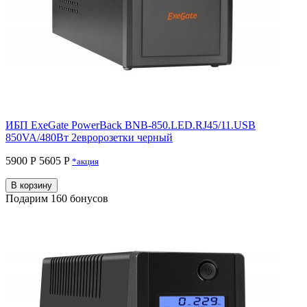
ИБП ExeGate PowerBack BNB-850.LED.RJ45/11.USB
850VA/480Вт 2евророзетки черный
5900 Р
5605 P
*акция
В корзину
Подарим 160 бонусов