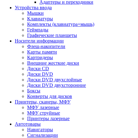
Адаптеры и переходники
Устройства ввода
Мышки
Клавиатуры
Комплекты (клавиатура+мышь)
Геймпады
Графические планшеты
Носители информации
Флеш-накопители
Карты памяти
Картридеры
Внешние жесткие диски
Диски CD
Диски DVD
Диски DVD двухслойные
Диски DVD двухсторонние
Боксы
Конверты для дисков
Принтеры, сканеры, МФУ
МФУ лазерные
МФУ струйные
Принтеры лазерные
Автотовары
Навигаторы
Сигнализации