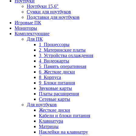
Ноутбуки
Ноутбуки 15,6"
Сумки для ноутбуков
Подставки для ноутбуков
Игровые ПК
Мониторы
Комплектующие
Для ПК
1_Процессоры
2_Материнские платы
3_Устройства охлаждения
4_Видеокарты
5_Память оперативная
6_Жесткие диски
8_Корпуса
9_Блоки питания
Звуковые карты
Платы расширения
Сетевые карты
Для ноутбуков
Жесткие диски
Кабели и блоки питания
Клавиатура
Матрицы
Наклейки на клавиатру