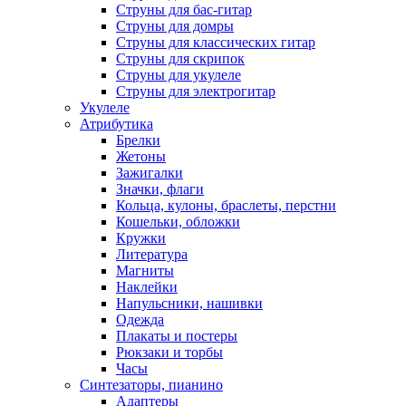
Струны для бас-гитар
Струны для домры
Струны для классических гитар
Струны для скрипок
Струны для укулеле
Струны для электрогитар
Укулеле
Атрибутика
Брелки
Жетоны
Зажигалки
Значки, флаги
Кольца, кулоны, браслеты, перстни
Кошельки, обложки
Кружки
Литература
Магниты
Наклейки
Напульсники, нашивки
Одежда
Плакаты и постеры
Рюкзаки и торбы
Часы
Синтезаторы, пианино
Адаптеры