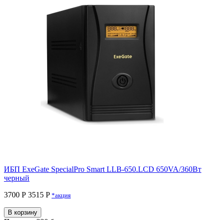
ИБП ExeGate SpecialPro Smart LLB-650.LCD 650VA/360Вт
черный
3700 Р
3515 P
*акция
В корзину