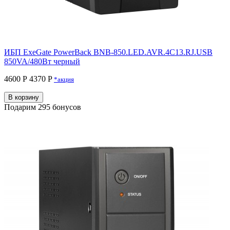
ИБП ExeGate PowerBack BNB-850.LED.AVR.4C13.RJ.USB
850VA/480Вт черный
4600 Р
4370 P
*акция
В корзину
Подарим 295 бонусов