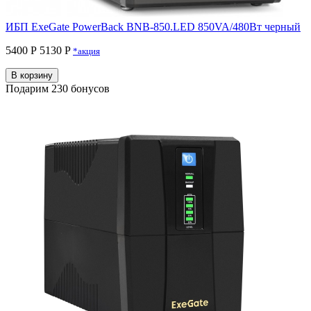
ИБП ExeGate PowerBack BNB-850.LED 850VA/480Вт черный
5400 Р
5130 P
*акция
В корзину
Подарим 230 бонусов