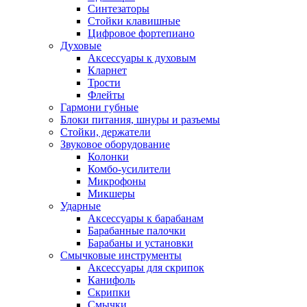
Синтезаторы
Стойки клавишные
Цифровое фортепиано
Духовые
Аксессуары к духовым
Кларнет
Трости
Флейты
Гармони губные
Блоки питания, шнуры и разъемы
Стойки, держатели
Звуковое оборудование
Колонки
Комбо-усилители
Микрофоны
Микшеры
Ударные
Аксессуары к барабанам
Барабанные палочки
Барабаны и установки
Смычковые инструменты
Аксессуары для скрипок
Канифоль
Скрипки
Смычки