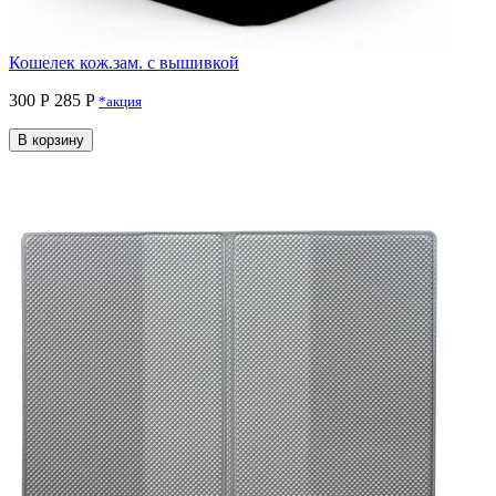
Кошелек кож.зам. с вышивкой
300 Р
285 P
*акция
В корзину