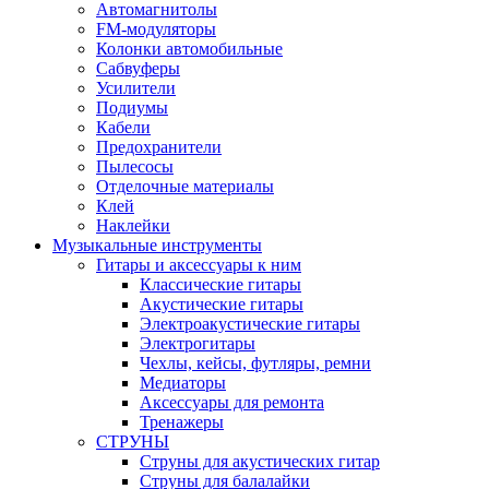
Автомагнитолы
FM-модуляторы
Колонки автомобильные
Сабвуферы
Усилители
Подиумы
Кабели
Предохранители
Пылесосы
Отделочные материалы
Клей
Наклейки
Музыкальные инструменты
Гитары и аксессуары к ним
Классические гитары
Акустические гитары
Электроакустические гитары
Электрогитары
Чехлы, кейсы, футляры, ремни
Медиаторы
Аксессуары для ремонта
Тренажеры
СТРУНЫ
Струны для акустических гитар
Струны для балалайки