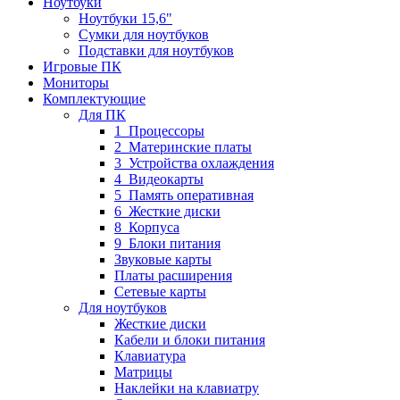
Ноутбуки
Ноутбуки 15,6"
Сумки для ноутбуков
Подставки для ноутбуков
Игровые ПК
Мониторы
Комплектующие
Для ПК
1_Процессоры
2_Материнские платы
3_Устройства охлаждения
4_Видеокарты
5_Память оперативная
6_Жесткие диски
8_Корпуса
9_Блоки питания
Звуковые карты
Платы расширения
Сетевые карты
Для ноутбуков
Жесткие диски
Кабели и блоки питания
Клавиатура
Матрицы
Наклейки на клавиатру