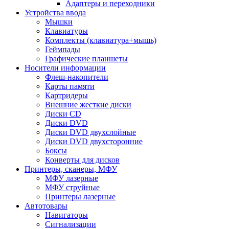
Адаптеры и переходники
Устройства ввода
Мышки
Клавиатуры
Комплекты (клавиатура+мышь)
Геймпады
Графические планшеты
Носители информации
Флеш-накопители
Карты памяти
Картридеры
Внешние жесткие диски
Диски CD
Диски DVD
Диски DVD двухслойные
Диски DVD двухсторонние
Боксы
Конверты для дисков
Принтеры, сканеры, МФУ
МФУ лазерные
МФУ струйные
Принтеры лазерные
Автотовары
Навигаторы
Сигнализации