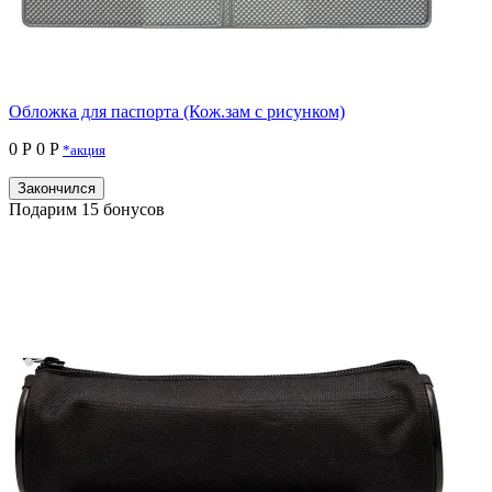
Обложка для паспорта (Кож.зам с рисунком)
0 Р
0 P
*акция
Закончился
Подарим 15 бонусов