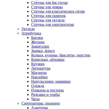
Струны для бас-гитар
Струны для домры
Струны для классических гитар
Струны для скрипок
Струны для укулеле
Струны для электрогитар
Укулеле
Атрибутика
Брелки
Жетоны
Зажигалки
Значки, флаги
Кольца, кулоны, браслеты, перстни
Кошельки, обложки
Кружки
Литература
Магниты
Наклейки
Напульсники, нашивки
Одежда
Плакаты и постеры
Рюкзаки и торбы
Часы
Синтезаторы, пианино
Адаптеры