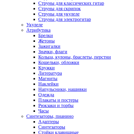
Струны для классических гитар
Струны для скрипок
Струны для укулеле
Струны для электрогитар
Укулеле
Атрибутика
Брелки
Жетоны
Зажигалки
Значки, флаги
Кольца, кулоны, браслеты, перстни
Кошельки, обложки
Кружки
Литература
Магниты
Наклейки
Напульсники, нашивки
Одежда
Плакаты и постеры
Рюкзаки и торбы
Часы
Синтезаторы, пианино
Адаптеры
Синтезаторы
Стойки клавишные