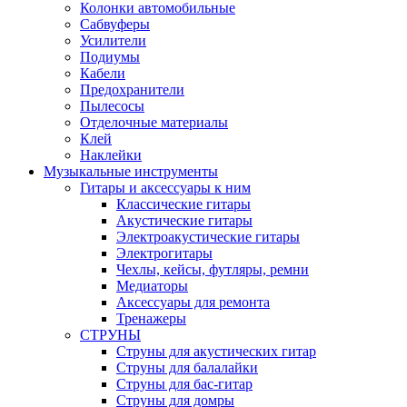
Колонки автомобильные
Сабвуферы
Усилители
Подиумы
Кабели
Предохранители
Пылесосы
Отделочные материалы
Клей
Наклейки
Музыкальные инструменты
Гитары и аксессуары к ним
Классические гитары
Акустические гитары
Электроакустические гитары
Электрогитары
Чехлы, кейсы, футляры, ремни
Медиаторы
Аксессуары для ремонта
Тренажеры
СТРУНЫ
Струны для акустических гитар
Струны для балалайки
Струны для бас-гитар
Струны для домры