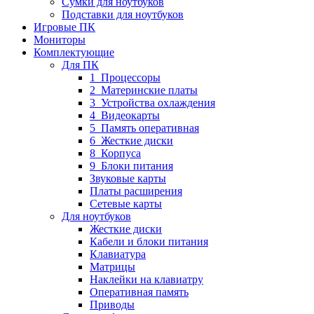
Сумки для ноутбуков
Подставки для ноутбуков
Игровые ПК
Мониторы
Комплектующие
Для ПК
1_Процессоры
2_Материнские платы
3_Устройства охлаждения
4_Видеокарты
5_Память оперативная
6_Жесткие диски
8_Корпуса
9_Блоки питания
Звуковые карты
Платы расширения
Сетевые карты
Для ноутбуков
Жесткие диски
Кабели и блоки питания
Клавиатура
Матрицы
Наклейки на клавиатру
Оперативная память
Приводы