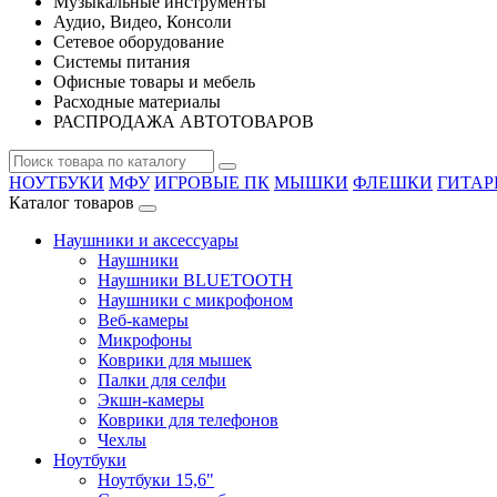
Музыкальные инструменты
Аудио, Видео, Консоли
Сетевое оборудование
Системы питания
Офисные товары и мебель
Расходные материалы
РАСПРОДАЖА АВТОТОВАРОВ
НОУТБУКИ
МФУ
ИГРОВЫЕ ПК
МЫШКИ
ФЛЕШКИ
ГИТА
Каталог товаров
Наушники и аксессуары
Наушники
Наушники BLUETOOTH
Наушники с микрофоном
Веб-камеры
Микрофоны
Коврики для мышек
Палки для селфи
Экшн-камеры
Коврики для телефонов
Чехлы
Ноутбуки
Ноутбуки 15,6"