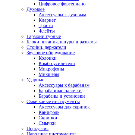
Цифровое фортепиано
Духовые
Аксессуары к духовым
Кларнет
Трости
Флейты
Гармони губные
Блоки питания, шнуры и разъемы
Стойки, держатели
Звуковое оборудование
Колонки
Комбо-усилители
Микрофоны
Микшеры
Ударные
Аксессуары к барабанам
Барабанные палочки
Барабаны и установки
Смычковые инструменты
Аксессуары для скрипок
Канифоль
Скрипки
Смычки
Перкуссия
Народные инструменты