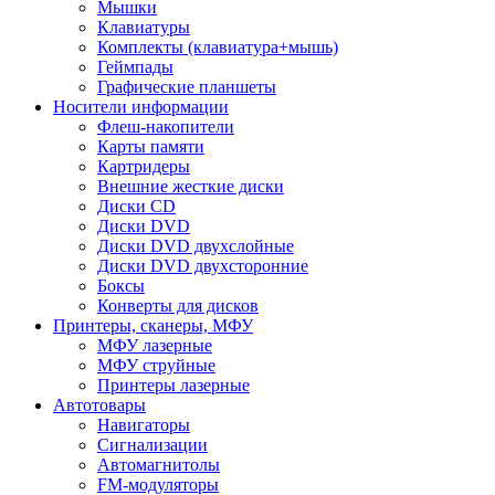
Мышки
Клавиатуры
Комплекты (клавиатура+мышь)
Геймпады
Графические планшеты
Носители информации
Флеш-накопители
Карты памяти
Картридеры
Внешние жесткие диски
Диски CD
Диски DVD
Диски DVD двухслойные
Диски DVD двухсторонние
Боксы
Конверты для дисков
Принтеры, сканеры, МФУ
МФУ лазерные
МФУ струйные
Принтеры лазерные
Автотовары
Навигаторы
Сигнализации
Автомагнитолы
FM-модуляторы