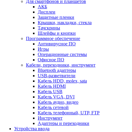
Для смартфонов и планшетов
АКБ
Дисплеи
Защитные пленки
Крышки, накладки, стекла
Тачскрины
Шлейфы и кнопки
Программное обеспечение
Антивирусное ПО
Игры
Операционные системы
Офисное ПО
Кабели, переходники, инструмент
Bluetooth адаптеры
USB-разветвители
Кабель HDD, molex, sata
Кабель HDMI
Кабель USB
Кабель VGA, DVI
Кабель аудио, видео
Кабель сетевой
Кабель телефонный, UTP, FTP
Инструмент
Адаптеры и переходники
Устройства ввода