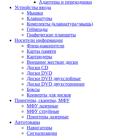
Адаптеры и переходники
Устройства ввода
Мышки
Клавиатуры
Комплекты (клавиатура+мышь)
Геймпады
Графические планшеты
Носители информации
Флеш-накопители
Карты памяти
Картридеры
Внешние жесткие диски
Диски CD
Диски DVD
Диски DVD двухслойные
Диски DVD двухсторонние
Боксы
Конверты для дисков
Принтеры, сканеры, МФУ
МФУ лазерные
МФУ струйные
Принтеры лазерные
Автотовары
Навигаторы
Сигнализации