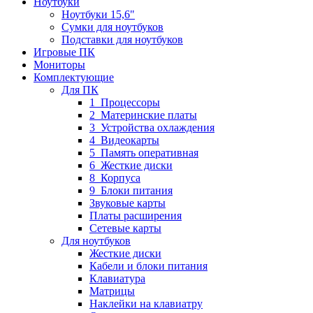
Ноутбуки
Ноутбуки 15,6"
Сумки для ноутбуков
Подставки для ноутбуков
Игровые ПК
Мониторы
Комплектующие
Для ПК
1_Процессоры
2_Материнские платы
3_Устройства охлаждения
4_Видеокарты
5_Память оперативная
6_Жесткие диски
8_Корпуса
9_Блоки питания
Звуковые карты
Платы расширения
Сетевые карты
Для ноутбуков
Жесткие диски
Кабели и блоки питания
Клавиатура
Матрицы
Наклейки на клавиатру