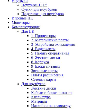
Ноутбуки
Ноутбуки 15,6"
Сумки для ноутбуков
Подставки для ноутбуков
Игровые ПК
Мониторы
Комплектующие
Для ПК
1_Процессоры
2_Материнские платы
3_Устройства охлаждения
4_Видеокарты
5_Память оперативная
6_Жесткие диски
8_Корпуса
9_Блоки питания
Звуковые карты
Платы расширения
Сетевые карты
Для ноутбуков
Жесткие диски
Кабели и блоки питания
Клавиатура
Матрицы
Наклейки на клавиатру