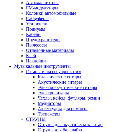
Автомагнитолы
FM-модуляторы
Колонки автомобильные
Сабвуферы
Усилители
Подиумы
Кабели
Предохранители
Пылесосы
Отделочные материалы
Клей
Наклейки
Музыкальные инструменты
Гитары и аксессуары к ним
Классические гитары
Акустические гитары
Электроакустические гитары
Электрогитары
Чехлы, кейсы, футляры, ремни
Медиаторы
Аксессуары для ремонта
Тренажеры
СТРУНЫ
Струны для акустических гитар
Струны для балалайки