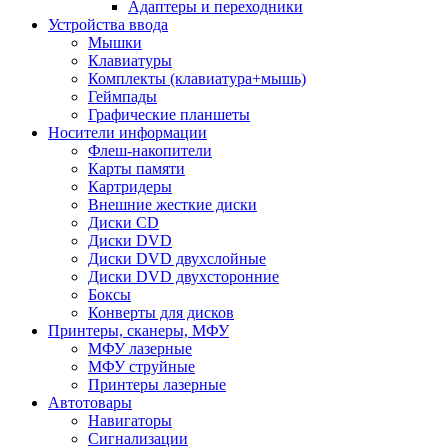
Адаптеры и переходники
Устройства ввода
Мышки
Клавиатуры
Комплекты (клавиатура+мышь)
Геймпады
Графические планшеты
Носители информации
Флеш-накопители
Карты памяти
Картридеры
Внешние жесткие диски
Диски CD
Диски DVD
Диски DVD двухслойные
Диски DVD двухсторонние
Боксы
Конверты для дисков
Принтеры, сканеры, МФУ
МФУ лазерные
МФУ струйные
Принтеры лазерные
Автотовары
Навигаторы
Сигнализации