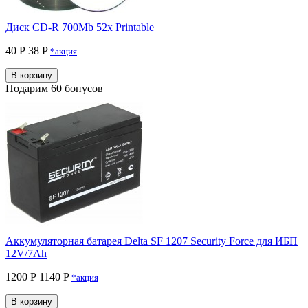
Диск CD-R 700Mb 52x Printable
40 Р
38 P
*акция
В корзину
Подарим 60 бонусов
Аккумуляторная батарея Delta SF 1207 Security Force для ИБП
12V/7Ah
1200 Р
1140 P
*акция
В корзину