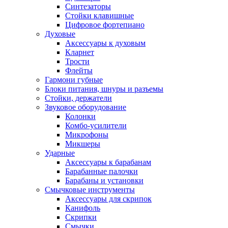
Синтезаторы
Стойки клавишные
Цифровое фортепиано
Духовые
Аксессуары к духовым
Кларнет
Трости
Флейты
Гармони губные
Блоки питания, шнуры и разъемы
Стойки, держатели
Звуковое оборудование
Колонки
Комбо-усилители
Микрофоны
Микшеры
Ударные
Аксессуары к барабанам
Барабанные палочки
Барабаны и установки
Смычковые инструменты
Аксессуары для скрипок
Канифоль
Скрипки
Смычки