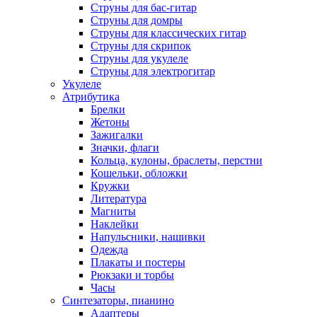
Струны для бас-гитар
Струны для домры
Струны для классических гитар
Струны для скрипок
Струны для укулеле
Струны для электрогитар
Укулеле
Атрибутика
Брелки
Жетоны
Зажигалки
Значки, флаги
Кольца, кулоны, браслеты, перстни
Кошельки, обложки
Кружки
Литература
Магниты
Наклейки
Напульсники, нашивки
Одежда
Плакаты и постеры
Рюкзаки и торбы
Часы
Синтезаторы, пианино
Адаптеры