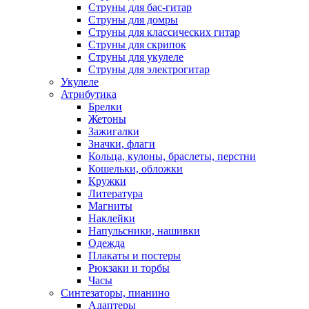
Струны для бас-гитар
Струны для домры
Струны для классических гитар
Струны для скрипок
Струны для укулеле
Струны для электрогитар
Укулеле
Атрибутика
Брелки
Жетоны
Зажигалки
Значки, флаги
Кольца, кулоны, браслеты, перстни
Кошельки, обложки
Кружки
Литература
Магниты
Наклейки
Напульсники, нашивки
Одежда
Плакаты и постеры
Рюкзаки и торбы
Часы
Синтезаторы, пианино
Адаптеры