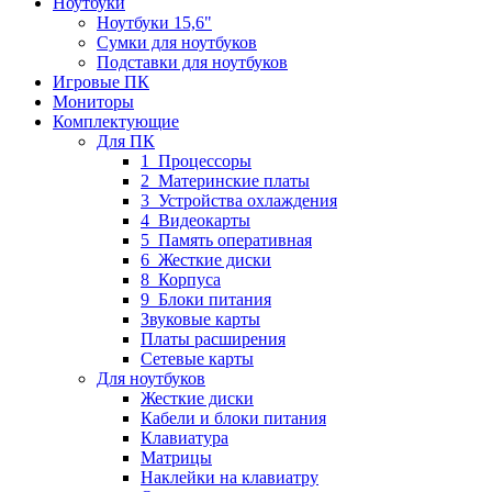
Ноутбуки
Ноутбуки 15,6"
Сумки для ноутбуков
Подставки для ноутбуков
Игровые ПК
Мониторы
Комплектующие
Для ПК
1_Процессоры
2_Материнские платы
3_Устройства охлаждения
4_Видеокарты
5_Память оперативная
6_Жесткие диски
8_Корпуса
9_Блоки питания
Звуковые карты
Платы расширения
Сетевые карты
Для ноутбуков
Жесткие диски
Кабели и блоки питания
Клавиатура
Матрицы
Наклейки на клавиатру