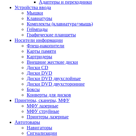
Адаптеры и переходники
Устройства ввода
Мышки
Клавиатуры
Комплекты (клавиатура+мышь)
Геймпады
Графические планшеты
Носители информации
Флеш-накопители
Карты памяти
Картридеры
Внешние жесткие диски
Диски CD
Диски DVD
Диски DVD двухслойные
Диски DVD двухсторонние
Боксы
Конверты для дисков
Принтеры, сканеры, МФУ
МФУ лазерные
МФУ струйные
Принтеры лазерные
Автотовары
Навигаторы
Сигнализации