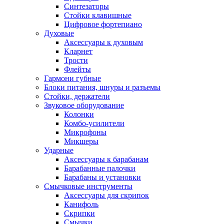
Синтезаторы
Стойки клавишные
Цифровое фортепиано
Духовые
Аксессуары к духовым
Кларнет
Трости
Флейты
Гармони губные
Блоки питания, шнуры и разъемы
Стойки, держатели
Звуковое оборудование
Колонки
Комбо-усилители
Микрофоны
Микшеры
Ударные
Аксессуары к барабанам
Барабанные палочки
Барабаны и установки
Смычковые инструменты
Аксессуары для скрипок
Канифоль
Скрипки
Смычки