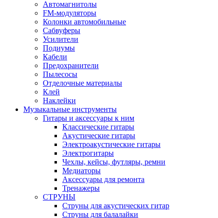
Автомагнитолы
FM-модуляторы
Колонки автомобильные
Сабвуферы
Усилители
Подиумы
Кабели
Предохранители
Пылесосы
Отделочные материалы
Клей
Наклейки
Музыкальные инструменты
Гитары и аксессуары к ним
Классические гитары
Акустические гитары
Электроакустические гитары
Электрогитары
Чехлы, кейсы, футляры, ремни
Медиаторы
Аксессуары для ремонта
Тренажеры
СТРУНЫ
Струны для акустических гитар
Струны для балалайки