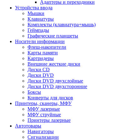
Адаптеры и переходники
Устройства ввода
Мышки
Клавиатуры
Комплекты (клавиатура+мышь)
Геймпады
Графические планшеты
Носители информации
Флеш-накопители
Карты памяти
Картридеры
Внешние жесткие диски
Диски CD
Диски DVD
Диски DVD двухслойные
Диски DVD двухсторонние
Боксы
Конверты для дисков
Принтеры, сканеры, МФУ
МФУ лазерные
МФУ струйные
Принтеры лазерные
Автотовары
Навигаторы
Сигнализации