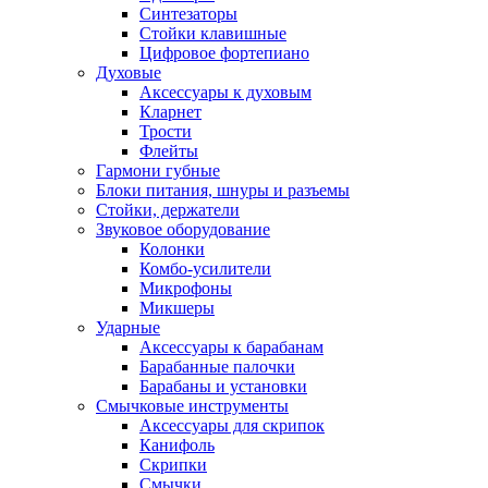
Синтезаторы
Стойки клавишные
Цифровое фортепиано
Духовые
Аксессуары к духовым
Кларнет
Трости
Флейты
Гармони губные
Блоки питания, шнуры и разъемы
Стойки, держатели
Звуковое оборудование
Колонки
Комбо-усилители
Микрофоны
Микшеры
Ударные
Аксессуары к барабанам
Барабанные палочки
Барабаны и установки
Смычковые инструменты
Аксессуары для скрипок
Канифоль
Скрипки
Смычки