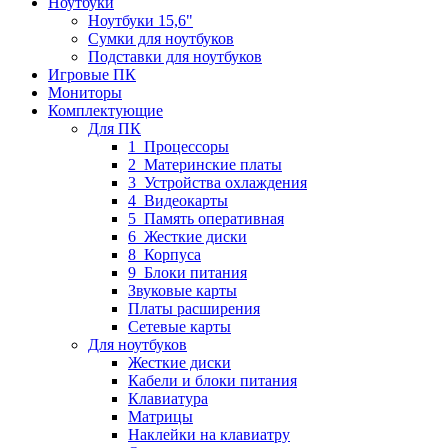
Ноутбуки
Ноутбуки 15,6"
Сумки для ноутбуков
Подставки для ноутбуков
Игровые ПК
Мониторы
Комплектующие
Для ПК
1_Процессоры
2_Материнские платы
3_Устройства охлаждения
4_Видеокарты
5_Память оперативная
6_Жесткие диски
8_Корпуса
9_Блоки питания
Звуковые карты
Платы расширения
Сетевые карты
Для ноутбуков
Жесткие диски
Кабели и блоки питания
Клавиатура
Матрицы
Наклейки на клавиатру