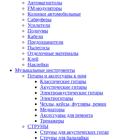
Автомагнитолы
FM-модуляторы
Колонки автомобильные
Сабвуферы
Усилители
Подиумы
Кабели
Предохранители
Пылесосы
Отделочные материалы
Клей
Наклейки
Музыкальные инструменты
Гитары и аксессуары к ним
Классические гитары
Акустические гитары
Электроакустические гитары
Электрогитары
Чехлы, кейсы, футляры, ремни
Медиаторы
Аксессуары для ремонта
Тренажеры
СТРУНЫ
Струны для акустических гитар
Струны для балалайки