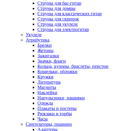
Струны для бас-гитар
Струны для домры
Струны для классических гитар
Струны для скрипок
Струны для укулеле
Струны для электрогитар
Укулеле
Атрибутика
Брелки
Жетоны
Зажигалки
Значки, флаги
Кольца, кулоны, браслеты, перстни
Кошельки, обложки
Кружки
Литература
Магниты
Наклейки
Напульсники, нашивки
Одежда
Плакаты и постеры
Рюкзаки и торбы
Часы
Синтезаторы, пианино
Адаптеры