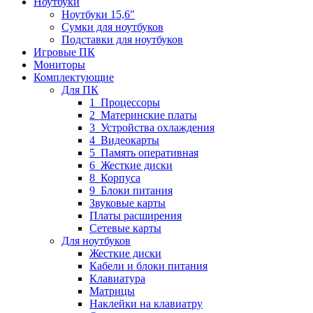
Ноутбуки
Ноутбуки 15,6"
Сумки для ноутбуков
Подставки для ноутбуков
Игровые ПК
Мониторы
Комплектующие
Для ПК
1_Процессоры
2_Материнские платы
3_Устройства охлаждения
4_Видеокарты
5_Память оперативная
6_Жесткие диски
8_Корпуса
9_Блоки питания
Звуковые карты
Платы расширения
Сетевые карты
Для ноутбуков
Жесткие диски
Кабели и блоки питания
Клавиатура
Матрицы
Наклейки на клавиатру