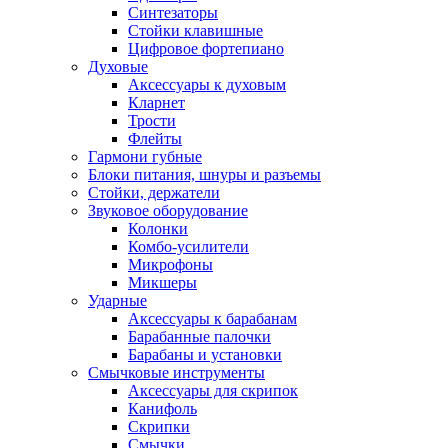
Синтезаторы
Стойки клавишные
Цифровое фортепиано
Духовые
Аксессуары к духовым
Кларнет
Трости
Флейты
Гармони губные
Блоки питания, шнуры и разъемы
Стойки, держатели
Звуковое оборудование
Колонки
Комбо-усилители
Микрофоны
Микшеры
Ударные
Аксессуары к барабанам
Барабанные палочки
Барабаны и установки
Смычковые инструменты
Аксессуары для скрипок
Канифоль
Скрипки
Смычки