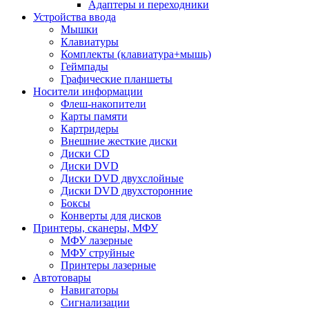
Адаптеры и переходники
Устройства ввода
Мышки
Клавиатуры
Комплекты (клавиатура+мышь)
Геймпады
Графические планшеты
Носители информации
Флеш-накопители
Карты памяти
Картридеры
Внешние жесткие диски
Диски CD
Диски DVD
Диски DVD двухслойные
Диски DVD двухсторонние
Боксы
Конверты для дисков
Принтеры, сканеры, МФУ
МФУ лазерные
МФУ струйные
Принтеры лазерные
Автотовары
Навигаторы
Сигнализации