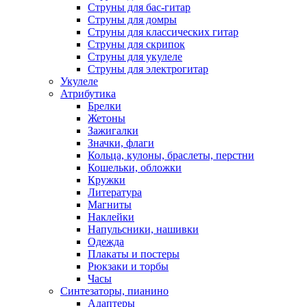
Струны для бас-гитар
Струны для домры
Струны для классических гитар
Струны для скрипок
Струны для укулеле
Струны для электрогитар
Укулеле
Атрибутика
Брелки
Жетоны
Зажигалки
Значки, флаги
Кольца, кулоны, браслеты, перстни
Кошельки, обложки
Кружки
Литература
Магниты
Наклейки
Напульсники, нашивки
Одежда
Плакаты и постеры
Рюкзаки и торбы
Часы
Синтезаторы, пианино
Адаптеры