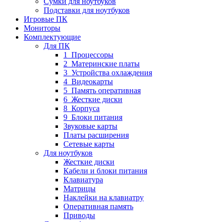
Сумки для ноутбуков
Подставки для ноутбуков
Игровые ПК
Мониторы
Комплектующие
Для ПК
1_Процессоры
2_Материнские платы
3_Устройства охлаждения
4_Видеокарты
5_Память оперативная
6_Жесткие диски
8_Корпуса
9_Блоки питания
Звуковые карты
Платы расширения
Сетевые карты
Для ноутбуков
Жесткие диски
Кабели и блоки питания
Клавиатура
Матрицы
Наклейки на клавиатру
Оперативная память
Приводы