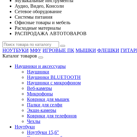
Музыкальные инструменты
Аудио, Видео, Консоли
Сетевое оборудование
Системы питания
Офисные товары и мебель
Расходные материалы
РАСПРОДАЖА АВТОТОВАРОВ
НОУТБУКИ
МФУ
ИГРОВЫЕ ПК
МЫШКИ
ФЛЕШКИ
ГИТА
Каталог товаров
Наушники и аксессуары
Наушники
Наушники BLUETOOTH
Наушники с микрофоном
Веб-камеры
Микрофоны
Коврики для мышек
Палки для селфи
Экшн-камеры
Коврики для телефонов
Чехлы
Ноутбуки
Ноутбуки 15,6"