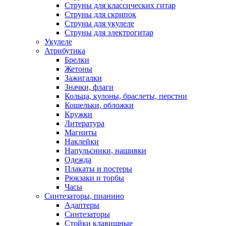
Струны для классических гитар
Струны для скрипок
Струны для укулеле
Струны для электрогитар
Укулеле
Атрибутика
Брелки
Жетоны
Зажигалки
Значки, флаги
Кольца, кулоны, браслеты, перстни
Кошельки, обложки
Кружки
Литература
Магниты
Наклейки
Напульсники, нашивки
Одежда
Плакаты и постеры
Рюкзаки и торбы
Часы
Синтезаторы, пианино
Адаптеры
Синтезаторы
Стойки клавишные