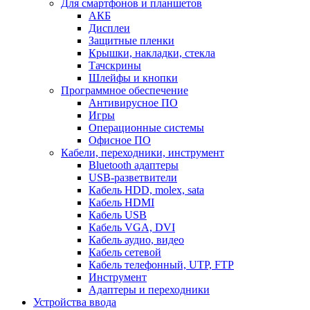
Для смартфонов и планшетов
АКБ
Дисплеи
Защитные пленки
Крышки, накладки, стекла
Тачскрины
Шлейфы и кнопки
Программное обеспечение
Антивирусное ПО
Игры
Операционные системы
Офисное ПО
Кабели, переходники, инструмент
Bluetooth адаптеры
USB-разветвители
Кабель HDD, molex, sata
Кабель HDMI
Кабель USB
Кабель VGA, DVI
Кабель аудио, видео
Кабель сетевой
Кабель телефонный, UTP, FTP
Инструмент
Адаптеры и переходники
Устройства ввода