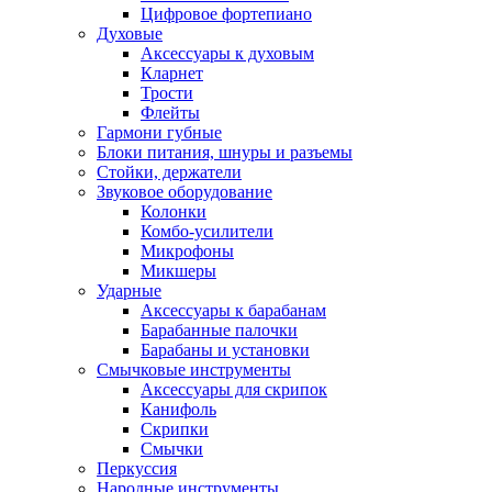
Цифровое фортепиано
Духовые
Аксессуары к духовым
Кларнет
Трости
Флейты
Гармони губные
Блоки питания, шнуры и разъемы
Стойки, держатели
Звуковое оборудование
Колонки
Комбо-усилители
Микрофоны
Микшеры
Ударные
Аксессуары к барабанам
Барабанные палочки
Барабаны и установки
Смычковые инструменты
Аксессуары для скрипок
Канифоль
Скрипки
Смычки
Перкуссия
Народные инструменты