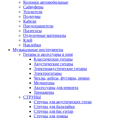
Колонки автомобильные
Сабвуферы
Усилители
Подиумы
Кабели
Предохранители
Пылесосы
Отделочные материалы
Клей
Наклейки
Музыкальные инструменты
Гитары и аксессуары к ним
Классические гитары
Акустические гитары
Электроакустические гитары
Электрогитары
Чехлы, кейсы, футляры, ремни
Медиаторы
Аксессуары для ремонта
Тренажеры
СТРУНЫ
Струны для акустических гитар
Струны для балалайки
Струны для бас-гитар
Струны для домры