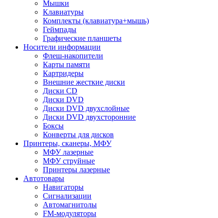
Мышки
Клавиатуры
Комплекты (клавиатура+мышь)
Геймпады
Графические планшеты
Носители информации
Флеш-накопители
Карты памяти
Картридеры
Внешние жесткие диски
Диски CD
Диски DVD
Диски DVD двухслойные
Диски DVD двухсторонние
Боксы
Конверты для дисков
Принтеры, сканеры, МФУ
МФУ лазерные
МФУ струйные
Принтеры лазерные
Автотовары
Навигаторы
Сигнализации
Автомагнитолы
FM-модуляторы