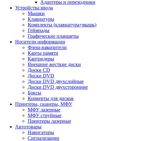
Адаптеры и переходники
Устройства ввода
Мышки
Клавиатуры
Комплекты (клавиатура+мышь)
Геймпады
Графические планшеты
Носители информации
Флеш-накопители
Карты памяти
Картридеры
Внешние жесткие диски
Диски CD
Диски DVD
Диски DVD двухслойные
Диски DVD двухсторонние
Боксы
Конверты для дисков
Принтеры, сканеры, МФУ
МФУ лазерные
МФУ струйные
Принтеры лазерные
Автотовары
Навигаторы
Сигнализации