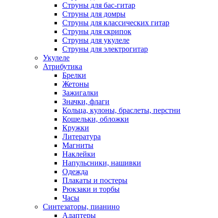
Струны для бас-гитар
Струны для домры
Струны для классических гитар
Струны для скрипок
Струны для укулеле
Струны для электрогитар
Укулеле
Атрибутика
Брелки
Жетоны
Зажигалки
Значки, флаги
Кольца, кулоны, браслеты, перстни
Кошельки, обложки
Кружки
Литература
Магниты
Наклейки
Напульсники, нашивки
Одежда
Плакаты и постеры
Рюкзаки и торбы
Часы
Синтезаторы, пианино
Адаптеры