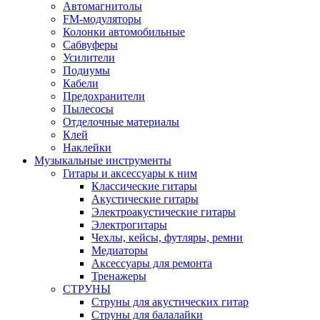
Автомагнитолы
FM-модуляторы
Колонки автомобильные
Сабвуферы
Усилители
Подиумы
Кабели
Предохранители
Пылесосы
Отделочные материалы
Клей
Наклейки
Музыкальные инструменты
Гитары и аксессуары к ним
Классические гитары
Акустические гитары
Электроакустические гитары
Электрогитары
Чехлы, кейсы, футляры, ремни
Медиаторы
Аксессуары для ремонта
Тренажеры
СТРУНЫ
Струны для акустических гитар
Струны для балалайки