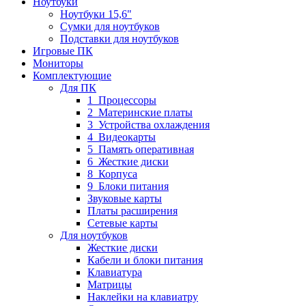
Ноутбуки
Ноутбуки 15,6"
Сумки для ноутбуков
Подставки для ноутбуков
Игровые ПК
Мониторы
Комплектующие
Для ПК
1_Процессоры
2_Материнские платы
3_Устройства охлаждения
4_Видеокарты
5_Память оперативная
6_Жесткие диски
8_Корпуса
9_Блоки питания
Звуковые карты
Платы расширения
Сетевые карты
Для ноутбуков
Жесткие диски
Кабели и блоки питания
Клавиатура
Матрицы
Наклейки на клавиатру