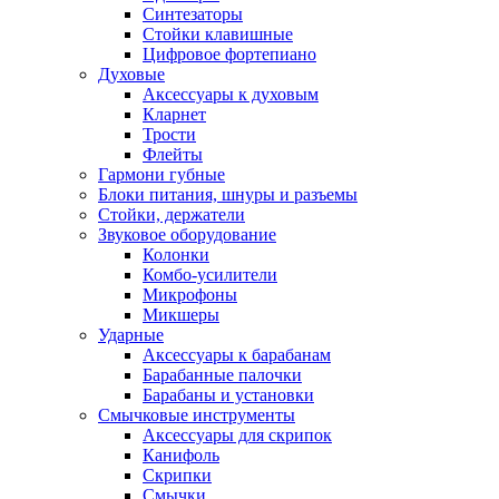
Синтезаторы
Стойки клавишные
Цифровое фортепиано
Духовые
Аксессуары к духовым
Кларнет
Трости
Флейты
Гармони губные
Блоки питания, шнуры и разъемы
Стойки, держатели
Звуковое оборудование
Колонки
Комбо-усилители
Микрофоны
Микшеры
Ударные
Аксессуары к барабанам
Барабанные палочки
Барабаны и установки
Смычковые инструменты
Аксессуары для скрипок
Канифоль
Скрипки
Смычки