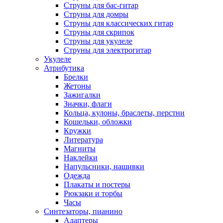
Струны для бас-гитар
Струны для домры
Струны для классических гитар
Струны для скрипок
Струны для укулеле
Струны для электрогитар
Укулеле
Атрибутика
Брелки
Жетоны
Зажигалки
Значки, флаги
Кольца, кулоны, браслеты, перстни
Кошельки, обложки
Кружки
Литература
Магниты
Наклейки
Напульсники, нашивки
Одежда
Плакаты и постеры
Рюкзаки и торбы
Часы
Синтезаторы, пианино
Адаптеры