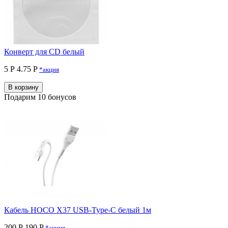
Конверт для CD белый
5 Р
4.75 P
*акция
В корзину
Подарим 10 бонусов
Кабель HOCO X37 USB-Type-C белый 1м
200 Р
190 P
*акция