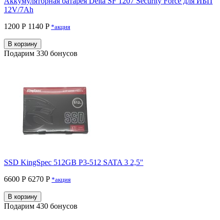
Аккумуляторная батарея Delta SF 1207 Security Force для ИБП
12V/7Ah
1200 Р
1140 P
*акция
В корзину
Подарим 330 бонусов
SSD KingSpec 512GB P3-512 SATA 3 2,5"
6600 Р
6270 P
*акция
В корзину
Подарим 430 бонусов