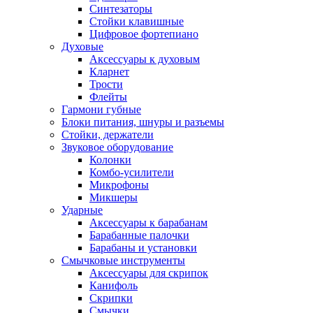
Синтезаторы
Стойки клавишные
Цифровое фортепиано
Духовые
Аксессуары к духовым
Кларнет
Трости
Флейты
Гармони губные
Блоки питания, шнуры и разъемы
Стойки, держатели
Звуковое оборудование
Колонки
Комбо-усилители
Микрофоны
Микшеры
Ударные
Аксессуары к барабанам
Барабанные палочки
Барабаны и установки
Смычковые инструменты
Аксессуары для скрипок
Канифоль
Скрипки
Смычки