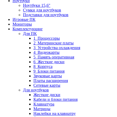
Ноутбуки
Ноутбуки 15,6"
Сумки для ноутбуков
Подставки для ноутбуков
Игровые ПК
Мониторы
Комплектующие
Для ПК
1_Процессоры
2_Материнские платы
3_Устройства охлаждения
4_Видеокарты
5_Память оперативная
6_Жесткие диски
8_Корпуса
9_Блоки питания
Звуковые карты
Платы расширения
Сетевые карты
Для ноутбуков
Жесткие диски
Кабели и блоки питания
Клавиатура
Матрицы
Наклейки на клавиатру