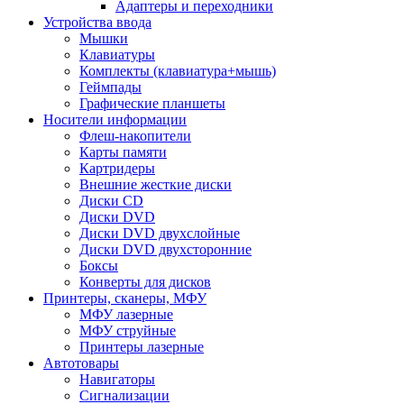
Адаптеры и переходники
Устройства ввода
Мышки
Клавиатуры
Комплекты (клавиатура+мышь)
Геймпады
Графические планшеты
Носители информации
Флеш-накопители
Карты памяти
Картридеры
Внешние жесткие диски
Диски CD
Диски DVD
Диски DVD двухслойные
Диски DVD двухсторонние
Боксы
Конверты для дисков
Принтеры, сканеры, МФУ
МФУ лазерные
МФУ струйные
Принтеры лазерные
Автотовары
Навигаторы
Сигнализации