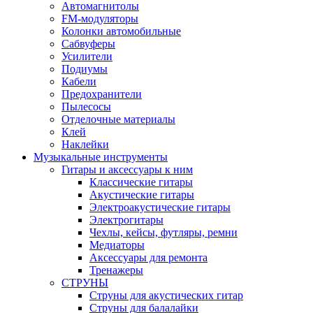
Автомагнитолы
FM-модуляторы
Колонки автомобильные
Сабвуферы
Усилители
Подиумы
Кабели
Предохранители
Пылесосы
Отделочные материалы
Клей
Наклейки
Музыкальные инструменты
Гитары и аксессуары к ним
Классические гитары
Акустические гитары
Электроакустические гитары
Электрогитары
Чехлы, кейсы, футляры, ремни
Медиаторы
Аксессуары для ремонта
Тренажеры
СТРУНЫ
Струны для акустических гитар
Струны для балалайки