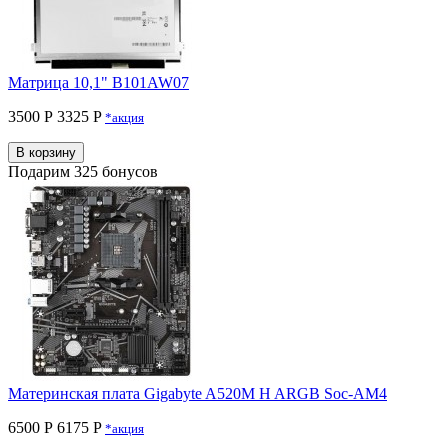
Матрица 10,1" B101AW07
3500 Р
3325 P
*акция
В корзину
Подарим 325 бонусов
Материнская плата Gigabyte A520M H ARGB Soc-AM4
6500 Р
6175 P
*акция