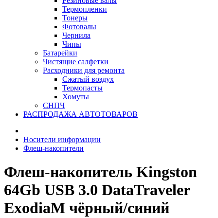
Резиновые валы
Термопленки
Тонеры
Фотовалы
Чернила
Чипы
Батарейки
Чистящие салфетки
Расходники для ремонта
Сжатый воздух
Термопасты
Хомуты
СНПЧ
РАСПРОДАЖА АВТОТОВАРОВ
Носители информации
Флеш-накопители
Флеш-накопитель Kingston
64Gb USB 3.0 DataTraveler
ExodiaM чёрный/синий