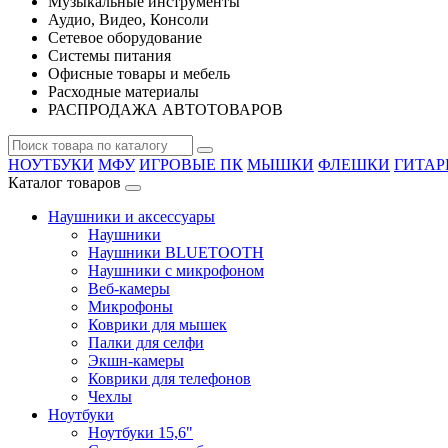
Музыкальные инструменты
Аудио, Видео, Консоли
Сетевое оборудование
Системы питания
Офисные товары и мебель
Расходные материалы
РАСПРОДАЖА АВТОТОВАРОВ
НОУТБУКИ
МФУ
ИГРОВЫЕ ПК
МЫШКИ
ФЛЕШКИ
ГИТА
Каталог товаров
Наушники и аксессуары
Наушники
Наушники BLUETOOTH
Наушники с микрофоном
Веб-камеры
Микрофоны
Коврики для мышек
Палки для селфи
Экшн-камеры
Коврики для телефонов
Чехлы
Ноутбуки
Ноутбуки 15,6"