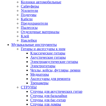
Колонки автомобильные
Сабвуферы
Усилители
Подиумы
Кабели
Предохранители
Пылесосы
Отделочные материалы
Клей
Наклейки
Музыкальные инструменты
Гитары и аксессуары к ним
Классические гитары
Акустические гитары
Электроакустические гитары
Электрогитары
Чехлы, кейсы, футляры, ремни
Медиаторы
Аксессуары для ремонта
Тренажеры
СТРУНЫ
Струны для акустических гитар
Струны для балалайки
Струны для бас-гитар
Струны для домры