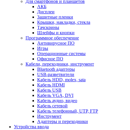
Для смартфонов и планшетов
АКБ
Дисплеи
Защитные пленки
Крышки, накладки, стекла
Тачскрины
Шлейфы и кнопки
Программное обеспечение
Антивирусное ПО
Игры
Операционные системы
Офисное ПО
Кабели, переходники, инструмент
Bluetooth адаптеры
USB-разветвители
Кабель HDD, molex, sata
Кабель HDMI
Кабель USB
Кабель VGA, DVI
Кабель аудио, видео
Кабель сетевой
Кабель телефонный, UTP, FTP
Инструмент
Адаптеры и переходники
Устройства ввода