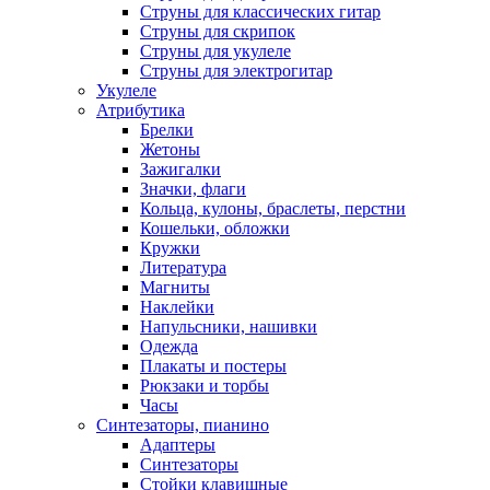
Струны для классических гитар
Струны для скрипок
Струны для укулеле
Струны для электрогитар
Укулеле
Атрибутика
Брелки
Жетоны
Зажигалки
Значки, флаги
Кольца, кулоны, браслеты, перстни
Кошельки, обложки
Кружки
Литература
Магниты
Наклейки
Напульсники, нашивки
Одежда
Плакаты и постеры
Рюкзаки и торбы
Часы
Синтезаторы, пианино
Адаптеры
Синтезаторы
Стойки клавишные