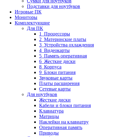
Сумки для ноутбуков
Подставки для ноутбуков
Игровые ПК
Мониторы
Комплектующие
Для ПК
1_Процессоры
2_Материнские платы
3_Устройства охлаждения
4_Видеокарты
5_Память оперативная
6_Жесткие диски
8_Корпуса
9_Блоки питания
Звуковые карты
Платы расширения
Сетевые карты
Для ноутбуков
Жесткие диски
Кабели и блоки питания
Клавиатура
Матрицы
Наклейки на клавиатру
Оперативная память
Приводы