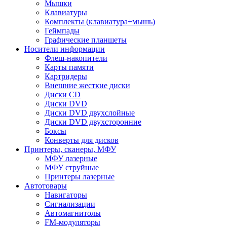
Мышки
Клавиатуры
Комплекты (клавиатура+мышь)
Геймпады
Графические планшеты
Носители информации
Флеш-накопители
Карты памяти
Картридеры
Внешние жесткие диски
Диски CD
Диски DVD
Диски DVD двухслойные
Диски DVD двухсторонние
Боксы
Конверты для дисков
Принтеры, сканеры, МФУ
МФУ лазерные
МФУ струйные
Принтеры лазерные
Автотовары
Навигаторы
Сигнализации
Автомагнитолы
FM-модуляторы