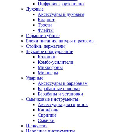
Цифровое фортепиано
Духовые
Аксессуары к духовым
Кларнет
Трости
Флейты
Гармони губные
Блоки питания, шнуры и разъемы
Стойки, держатели
Звуковое оборудование
Колонки
Комбо-усилители
Микрофоны
Микшеры
Ударные
Аксессуары к барабанам
Барабанные палочки
Барабаны и установки
Смычковые инструменты
Аксессуары для скрипок
Канифоль
Скрипки
Смычки
Перкуссия
Народные инструменты