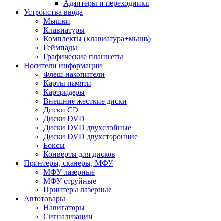
Адаптеры и переходники
Устройства ввода
Мышки
Клавиатуры
Комплекты (клавиатура+мышь)
Геймпады
Графические планшеты
Носители информации
Флеш-накопители
Карты памяти
Картридеры
Внешние жесткие диски
Диски CD
Диски DVD
Диски DVD двухслойные
Диски DVD двухсторонние
Боксы
Конверты для дисков
Принтеры, сканеры, МФУ
МФУ лазерные
МФУ струйные
Принтеры лазерные
Автотовары
Навигаторы
Сигнализации