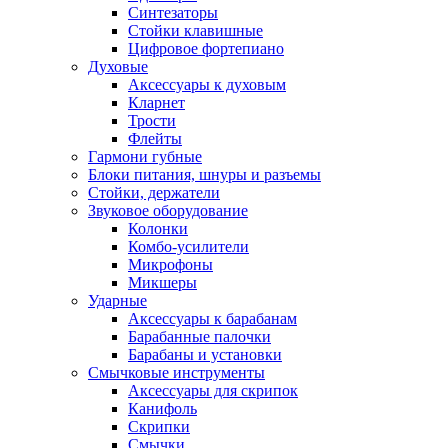
Синтезаторы
Стойки клавишные
Цифровое фортепиано
Духовые
Аксессуары к духовым
Кларнет
Трости
Флейты
Гармони губные
Блоки питания, шнуры и разъемы
Стойки, держатели
Звуковое оборудование
Колонки
Комбо-усилители
Микрофоны
Микшеры
Ударные
Аксессуары к барабанам
Барабанные палочки
Барабаны и установки
Смычковые инструменты
Аксессуары для скрипок
Канифоль
Скрипки
Смычки