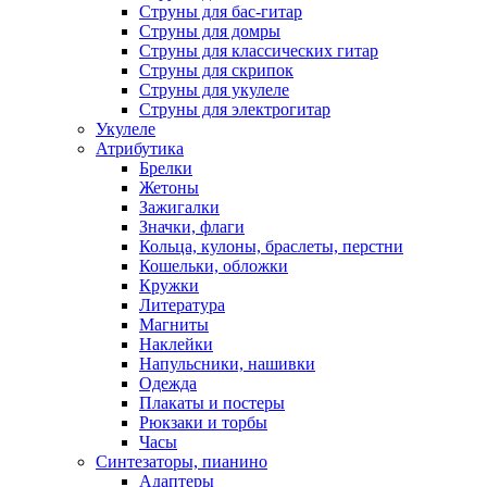
Струны для бас-гитар
Струны для домры
Струны для классических гитар
Струны для скрипок
Струны для укулеле
Струны для электрогитар
Укулеле
Атрибутика
Брелки
Жетоны
Зажигалки
Значки, флаги
Кольца, кулоны, браслеты, перстни
Кошельки, обложки
Кружки
Литература
Магниты
Наклейки
Напульсники, нашивки
Одежда
Плакаты и постеры
Рюкзаки и торбы
Часы
Синтезаторы, пианино
Адаптеры