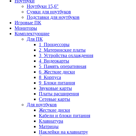
Ноутбуки
Ноутбуки 15,6"
Сумки для ноутбуков
Подставки для ноутбуков
Игровые ПК
Мониторы
Комплектующие
Для ПК
1_Процессоры
2_Материнские платы
3_Устройства охлаждения
4_Видеокарты
5_Память оперативная
6_Жесткие диски
8_Корпуса
9_Блоки питания
Звуковые карты
Платы расширения
Сетевые карты
Для ноутбуков
Жесткие диски
Кабели и блоки питания
Клавиатура
Матрицы
Наклейки на клавиатру