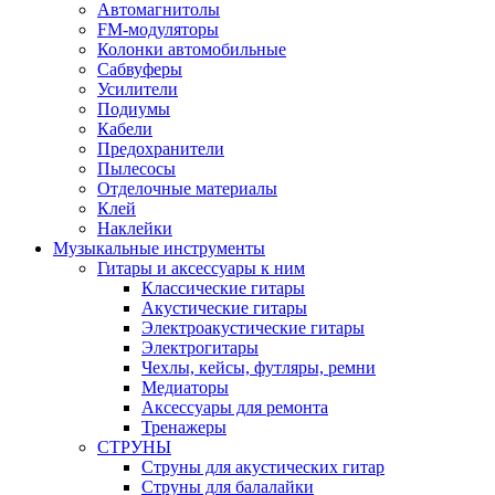
Автомагнитолы
FM-модуляторы
Колонки автомобильные
Сабвуферы
Усилители
Подиумы
Кабели
Предохранители
Пылесосы
Отделочные материалы
Клей
Наклейки
Музыкальные инструменты
Гитары и аксессуары к ним
Классические гитары
Акустические гитары
Электроакустические гитары
Электрогитары
Чехлы, кейсы, футляры, ремни
Медиаторы
Аксессуары для ремонта
Тренажеры
СТРУНЫ
Струны для акустических гитар
Струны для балалайки