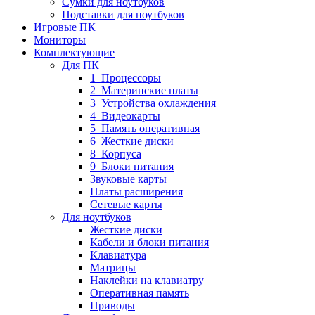
Сумки для ноутбуков
Подставки для ноутбуков
Игровые ПК
Мониторы
Комплектующие
Для ПК
1_Процессоры
2_Материнские платы
3_Устройства охлаждения
4_Видеокарты
5_Память оперативная
6_Жесткие диски
8_Корпуса
9_Блоки питания
Звуковые карты
Платы расширения
Сетевые карты
Для ноутбуков
Жесткие диски
Кабели и блоки питания
Клавиатура
Матрицы
Наклейки на клавиатру
Оперативная память
Приводы