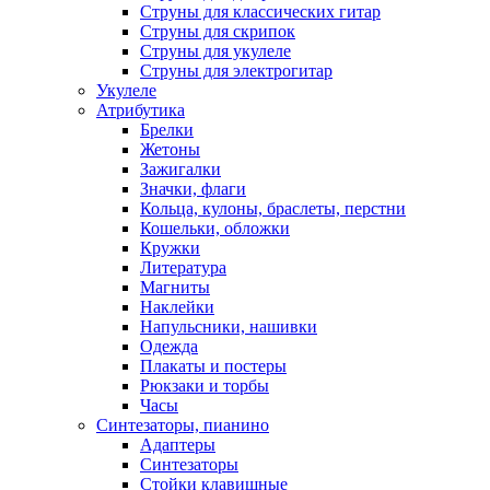
Струны для классических гитар
Струны для скрипок
Струны для укулеле
Струны для электрогитар
Укулеле
Атрибутика
Брелки
Жетоны
Зажигалки
Значки, флаги
Кольца, кулоны, браслеты, перстни
Кошельки, обложки
Кружки
Литература
Магниты
Наклейки
Напульсники, нашивки
Одежда
Плакаты и постеры
Рюкзаки и торбы
Часы
Синтезаторы, пианино
Адаптеры
Синтезаторы
Стойки клавишные