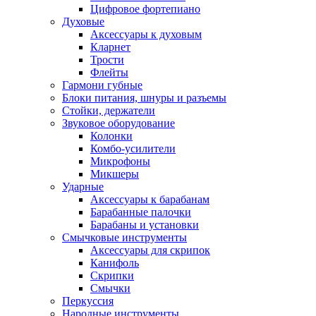
Цифровое фортепиано
Духовые
Аксессуары к духовым
Кларнет
Трости
Флейты
Гармони губные
Блоки питания, шнуры и разъемы
Стойки, держатели
Звуковое оборудование
Колонки
Комбо-усилители
Микрофоны
Микшеры
Ударные
Аксессуары к барабанам
Барабанные палочки
Барабаны и установки
Смычковые инструменты
Аксессуары для скрипок
Канифоль
Скрипки
Смычки
Перкуссия
Народные инструменты