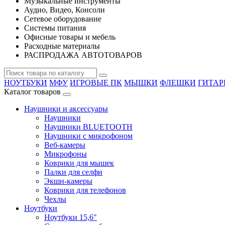
Музыкальные инструменты
Аудио, Видео, Консоли
Сетевое оборудование
Системы питания
Офисные товары и мебель
Расходные материалы
РАСПРОДАЖА АВТОТОВАРОВ
НОУТБУКИ
МФУ
ИГРОВЫЕ ПК
МЫШКИ
ФЛЕШКИ
ГИТА
Каталог товаров
Наушники и аксессуары
Наушники
Наушники BLUETOOTH
Наушники с микрофоном
Веб-камеры
Микрофоны
Коврики для мышек
Палки для селфи
Экшн-камеры
Коврики для телефонов
Чехлы
Ноутбуки
Ноутбуки 15,6"