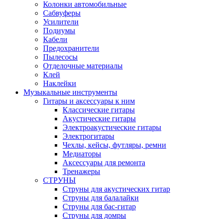
Колонки автомобильные
Сабвуферы
Усилители
Подиумы
Кабели
Предохранители
Пылесосы
Отделочные материалы
Клей
Наклейки
Музыкальные инструменты
Гитары и аксессуары к ним
Классические гитары
Акустические гитары
Электроакустические гитары
Электрогитары
Чехлы, кейсы, футляры, ремни
Медиаторы
Аксессуары для ремонта
Тренажеры
СТРУНЫ
Струны для акустических гитар
Струны для балалайки
Струны для бас-гитар
Струны для домры