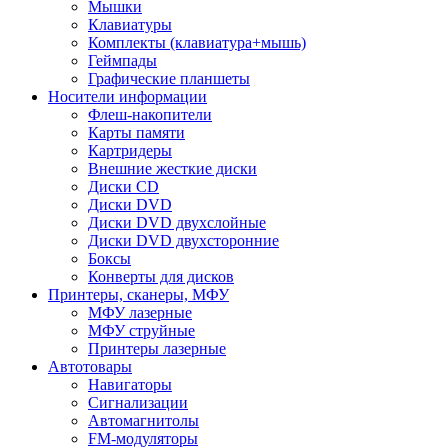
Мышки
Клавиатуры
Комплекты (клавиатура+мышь)
Геймпады
Графические планшеты
Носители информации
Флеш-накопители
Карты памяти
Картридеры
Внешние жесткие диски
Диски CD
Диски DVD
Диски DVD двухслойные
Диски DVD двухсторонние
Боксы
Конверты для дисков
Принтеры, сканеры, МФУ
МФУ лазерные
МФУ струйные
Принтеры лазерные
Автотовары
Навигаторы
Сигнализации
Автомагнитолы
FM-модуляторы