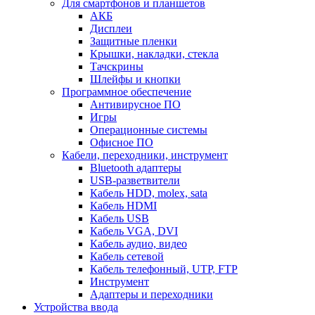
Для смартфонов и планшетов
АКБ
Дисплеи
Защитные пленки
Крышки, накладки, стекла
Тачскрины
Шлейфы и кнопки
Программное обеспечение
Антивирусное ПО
Игры
Операционные системы
Офисное ПО
Кабели, переходники, инструмент
Bluetooth адаптеры
USB-разветвители
Кабель HDD, molex, sata
Кабель HDMI
Кабель USB
Кабель VGA, DVI
Кабель аудио, видео
Кабель сетевой
Кабель телефонный, UTP, FTP
Инструмент
Адаптеры и переходники
Устройства ввода