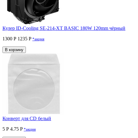
Кулер ID-Cooling SE-214-XT BASIC 180W 120mm чёрный
1300 Р
1235 P
*акция
В корзину
Конверт для CD белый
5 Р
4.75 P
*акция