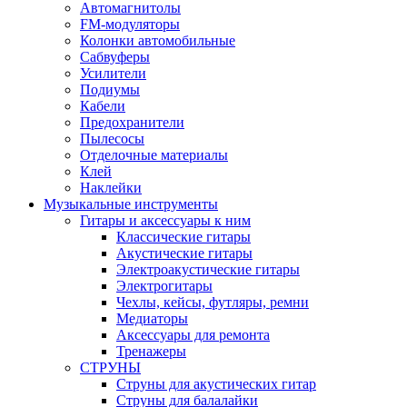
Автомагнитолы
FM-модуляторы
Колонки автомобильные
Сабвуферы
Усилители
Подиумы
Кабели
Предохранители
Пылесосы
Отделочные материалы
Клей
Наклейки
Музыкальные инструменты
Гитары и аксессуары к ним
Классические гитары
Акустические гитары
Электроакустические гитары
Электрогитары
Чехлы, кейсы, футляры, ремни
Медиаторы
Аксессуары для ремонта
Тренажеры
СТРУНЫ
Струны для акустических гитар
Струны для балалайки