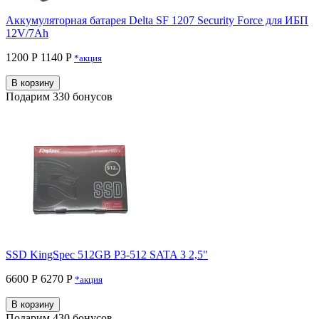
Аккумуляторная батарея Delta SF 1207 Security Force для ИБП
12V/7Ah
1200 Р
1140 P
*акция
В корзину
Подарим 330 бонусов
SSD KingSpec 512GB P3-512 SATA 3 2,5"
6600 Р
6270 P
*акция
В корзину
Подарим 430 бонусов