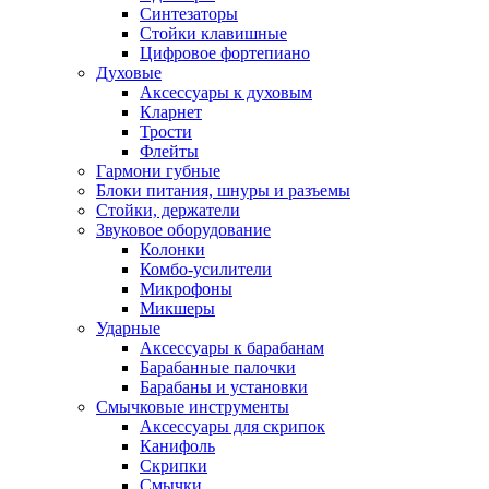
Синтезаторы
Стойки клавишные
Цифровое фортепиано
Духовые
Аксессуары к духовым
Кларнет
Трости
Флейты
Гармони губные
Блоки питания, шнуры и разъемы
Стойки, держатели
Звуковое оборудование
Колонки
Комбо-усилители
Микрофоны
Микшеры
Ударные
Аксессуары к барабанам
Барабанные палочки
Барабаны и установки
Смычковые инструменты
Аксессуары для скрипок
Канифоль
Скрипки
Смычки