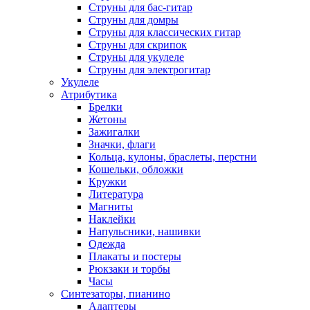
Струны для бас-гитар
Струны для домры
Струны для классических гитар
Струны для скрипок
Струны для укулеле
Струны для электрогитар
Укулеле
Атрибутика
Брелки
Жетоны
Зажигалки
Значки, флаги
Кольца, кулоны, браслеты, перстни
Кошельки, обложки
Кружки
Литература
Магниты
Наклейки
Напульсники, нашивки
Одежда
Плакаты и постеры
Рюкзаки и торбы
Часы
Синтезаторы, пианино
Адаптеры