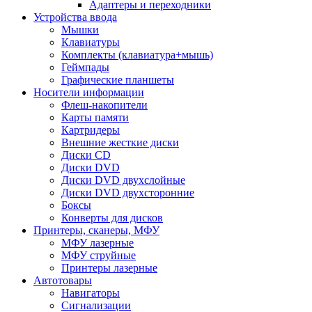
Адаптеры и переходники
Устройства ввода
Мышки
Клавиатуры
Комплекты (клавиатура+мышь)
Геймпады
Графические планшеты
Носители информации
Флеш-накопители
Карты памяти
Картридеры
Внешние жесткие диски
Диски CD
Диски DVD
Диски DVD двухслойные
Диски DVD двухсторонние
Боксы
Конверты для дисков
Принтеры, сканеры, МФУ
МФУ лазерные
МФУ струйные
Принтеры лазерные
Автотовары
Навигаторы
Сигнализации