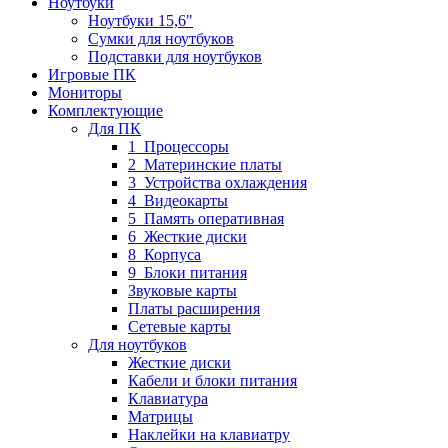
Ноутбуки
Ноутбуки 15,6"
Сумки для ноутбуков
Подставки для ноутбуков
Игровые ПК
Мониторы
Комплектующие
Для ПК
1_Процессоры
2_Материнские платы
3_Устройства охлаждения
4_Видеокарты
5_Память оперативная
6_Жесткие диски
8_Корпуса
9_Блоки питания
Звуковые карты
Платы расширения
Сетевые карты
Для ноутбуков
Жесткие диски
Кабели и блоки питания
Клавиатура
Матрицы
Наклейки на клавиатру