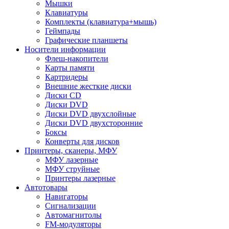
Мышки
Клавиатуры
Комплекты (клавиатура+мышь)
Геймпады
Графические планшеты
Носители информации
Флеш-накопители
Карты памяти
Картридеры
Внешние жесткие диски
Диски CD
Диски DVD
Диски DVD двухслойные
Диски DVD двухсторонние
Боксы
Конверты для дисков
Принтеры, сканеры, МФУ
МФУ лазерные
МФУ струйные
Принтеры лазерные
Автотовары
Навигаторы
Сигнализации
Автомагнитолы
FM-модуляторы