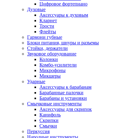
Цифровое фортепиано
Духовые
Аксессуары к духовым
Кларнет
Трости
Флейты
Гармони губные
Блоки питания, шнуры и разъемы
Стойки, держатели
Звуковое оборудование
Колонки
Комбо-усилители
Микрофоны
Микшеры
Ударные
Аксессуары к барабанам
Барабанные палочки
Барабаны и установки
Смычковые инструменты
Аксессуары для скрипок
Канифоль
Скрипки
Смычки
Перкуссия
Народные инструменты