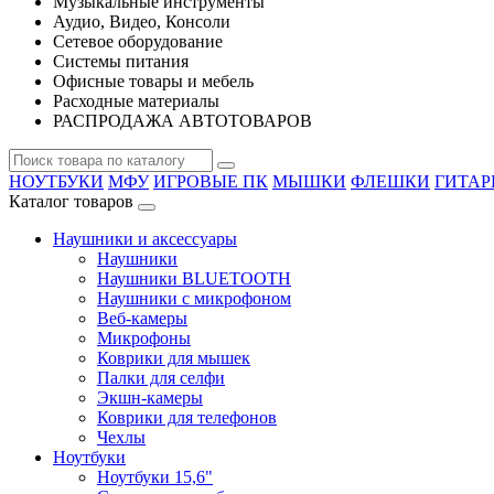
Музыкальные инструменты
Аудио, Видео, Консоли
Сетевое оборудование
Системы питания
Офисные товары и мебель
Расходные материалы
РАСПРОДАЖА АВТОТОВАРОВ
НОУТБУКИ
МФУ
ИГРОВЫЕ ПК
МЫШКИ
ФЛЕШКИ
ГИТА
Каталог товаров
Наушники и аксессуары
Наушники
Наушники BLUETOOTH
Наушники с микрофоном
Веб-камеры
Микрофоны
Коврики для мышек
Палки для селфи
Экшн-камеры
Коврики для телефонов
Чехлы
Ноутбуки
Ноутбуки 15,6"