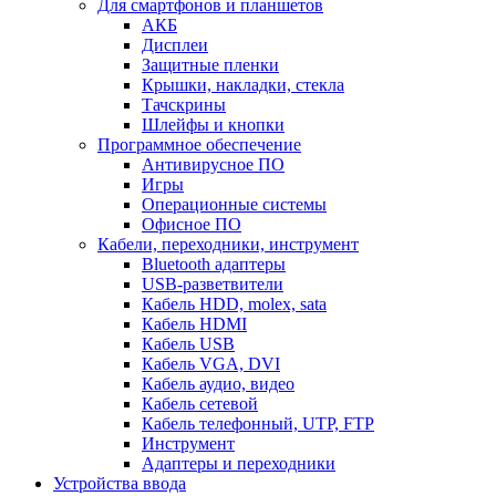
Для смартфонов и планшетов
АКБ
Дисплеи
Защитные пленки
Крышки, накладки, стекла
Тачскрины
Шлейфы и кнопки
Программное обеспечение
Антивирусное ПО
Игры
Операционные системы
Офисное ПО
Кабели, переходники, инструмент
Bluetooth адаптеры
USB-разветвители
Кабель HDD, molex, sata
Кабель HDMI
Кабель USB
Кабель VGA, DVI
Кабель аудио, видео
Кабель сетевой
Кабель телефонный, UTP, FTP
Инструмент
Адаптеры и переходники
Устройства ввода