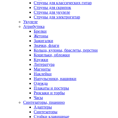
Струны для классических гитар
Струны для скрипок
Струны для укулеле
Струны для электрогитар
Укулеле
Атрибутика
Брелки
Жетоны
Зажигалки
Значки, флаги
Кольца, кулоны, браслеты, перстни
Кошельки, обложки
Кружки
Литература
Магниты
Наклейки
Напульсники, нашивки
Одежда
Плакаты и постеры
Рюкзаки и торбы
Часы
Синтезаторы, пианино
Адаптеры
Синтезаторы
Стойки клавишные