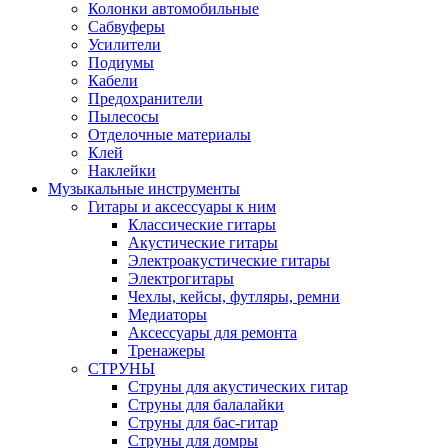
Колонки автомобильные
Сабвуферы
Усилители
Подиумы
Кабели
Предохранители
Пылесосы
Отделочные материалы
Клей
Наклейки
Музыкальные инструменты
Гитары и аксессуары к ним
Классические гитары
Акустические гитары
Электроакустические гитары
Электрогитары
Чехлы, кейсы, футляры, ремни
Медиаторы
Аксессуары для ремонта
Тренажеры
СТРУНЫ
Струны для акустических гитар
Струны для балалайки
Струны для бас-гитар
Струны для домры