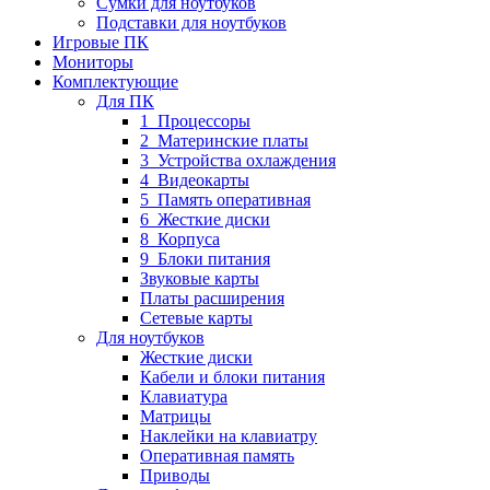
Сумки для ноутбуков
Подставки для ноутбуков
Игровые ПК
Мониторы
Комплектующие
Для ПК
1_Процессоры
2_Материнские платы
3_Устройства охлаждения
4_Видеокарты
5_Память оперативная
6_Жесткие диски
8_Корпуса
9_Блоки питания
Звуковые карты
Платы расширения
Сетевые карты
Для ноутбуков
Жесткие диски
Кабели и блоки питания
Клавиатура
Матрицы
Наклейки на клавиатру
Оперативная память
Приводы