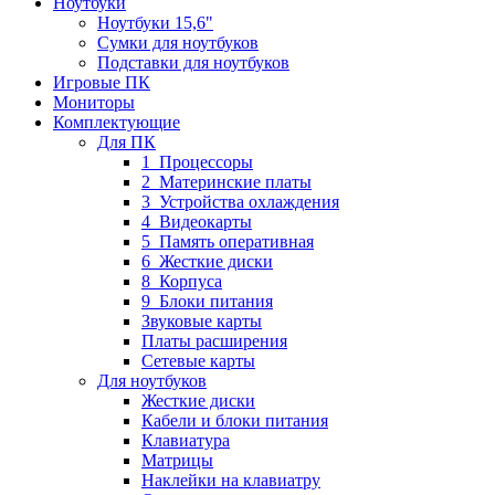
Ноутбуки
Ноутбуки 15,6"
Сумки для ноутбуков
Подставки для ноутбуков
Игровые ПК
Мониторы
Комплектующие
Для ПК
1_Процессоры
2_Материнские платы
3_Устройства охлаждения
4_Видеокарты
5_Память оперативная
6_Жесткие диски
8_Корпуса
9_Блоки питания
Звуковые карты
Платы расширения
Сетевые карты
Для ноутбуков
Жесткие диски
Кабели и блоки питания
Клавиатура
Матрицы
Наклейки на клавиатру