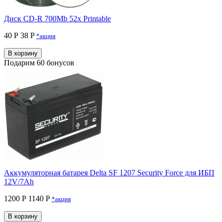
Диск CD-R 700Mb 52x Printable
40 Р
38 P
*акция
В корзину
Подарим 60 бонусов
Аккумуляторная батарея Delta SF 1207 Security Force для ИБП
12V/7Ah
1200 Р
1140 P
*акция
В корзину