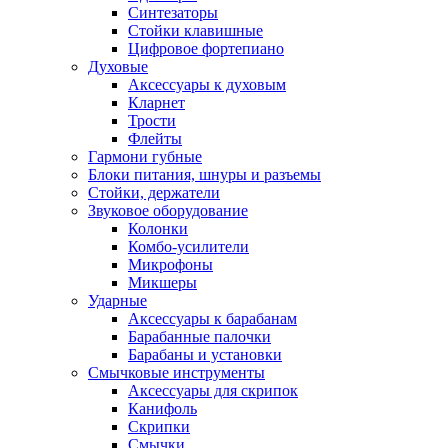
Синтезаторы
Стойки клавишные
Цифровое фортепиано
Духовые
Аксессуары к духовым
Кларнет
Трости
Флейты
Гармони губные
Блоки питания, шнуры и разъемы
Стойки, держатели
Звуковое оборудование
Колонки
Комбо-усилители
Микрофоны
Микшеры
Ударные
Аксессуары к барабанам
Барабанные палочки
Барабаны и установки
Смычковые инструменты
Аксессуары для скрипок
Канифоль
Скрипки
Смычки