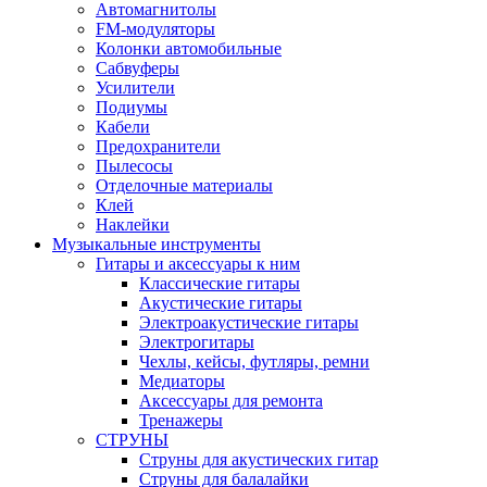
Автомагнитолы
FM-модуляторы
Колонки автомобильные
Сабвуферы
Усилители
Подиумы
Кабели
Предохранители
Пылесосы
Отделочные материалы
Клей
Наклейки
Музыкальные инструменты
Гитары и аксессуары к ним
Классические гитары
Акустические гитары
Электроакустические гитары
Электрогитары
Чехлы, кейсы, футляры, ремни
Медиаторы
Аксессуары для ремонта
Тренажеры
СТРУНЫ
Струны для акустических гитар
Струны для балалайки