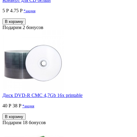
Конверт для CD белый
5 Р
4.75 P
*акция
В корзину
Подарим 2 бонусов
Диск DVD-R CMC 4,7Gb 16x printable
40 Р
38 P
*акция
В корзину
Подарим 18 бонусов