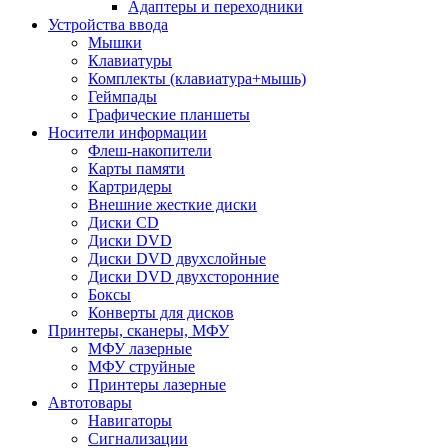
Адаптеры и переходники
Устройства ввода
Мышки
Клавиатуры
Комплекты (клавиатура+мышь)
Геймпады
Графические планшеты
Носители информации
Флеш-накопители
Карты памяти
Картридеры
Внешние жесткие диски
Диски CD
Диски DVD
Диски DVD двухслойные
Диски DVD двухсторонние
Боксы
Конверты для дисков
Принтеры, сканеры, МФУ
МФУ лазерные
МФУ струйные
Принтеры лазерные
Автотовары
Навигаторы
Сигнализации