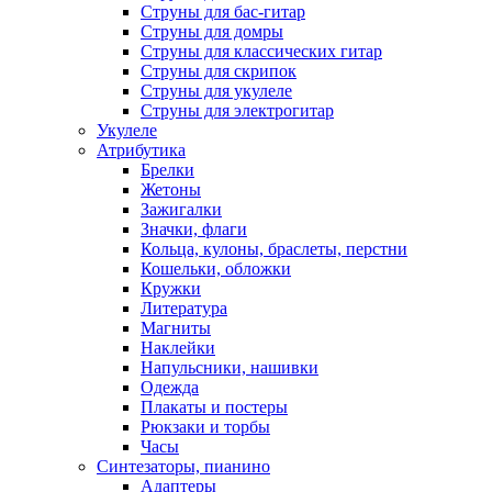
Струны для бас-гитар
Струны для домры
Струны для классических гитар
Струны для скрипок
Струны для укулеле
Струны для электрогитар
Укулеле
Атрибутика
Брелки
Жетоны
Зажигалки
Значки, флаги
Кольца, кулоны, браслеты, перстни
Кошельки, обложки
Кружки
Литература
Магниты
Наклейки
Напульсники, нашивки
Одежда
Плакаты и постеры
Рюкзаки и торбы
Часы
Синтезаторы, пианино
Адаптеры