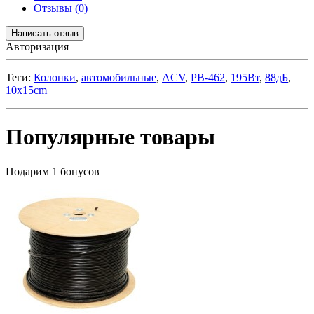
Отзывы (0)
Написать отзыв
Авторизация
Теги:
Колонки
,
автомобильные
,
ACV
,
PB-462
,
195Вт
,
88дБ
,
10x15cm
Популярные товары
Подарим 1 бонусов