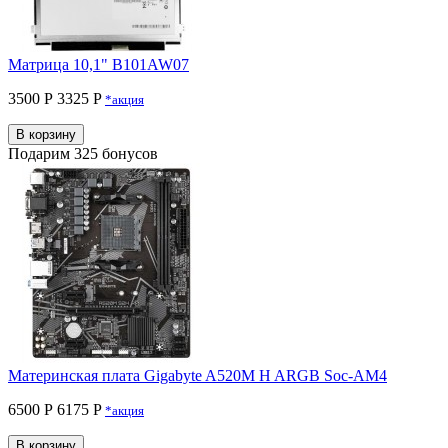
Матрица 10,1" B101AW07
3500 Р
3325 P
*акция
В корзину
Подарим 325 бонусов
Материнская плата Gigabyte A520M H ARGB Soc-AM4
6500 Р
6175 P
*акция
В корзину