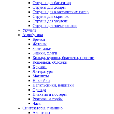
Струны для бас-гитар
Струны для домры
Струны для классических гитар
Струны для скрипок
Струны для укулеле
Струны для электрогитар
Укулеле
Атрибутика
Брелки
Жетоны
Зажигалки
Значки, флаги
Кольца, кулоны, браслеты, перстни
Кошельки, обложки
Кружки
Литература
Магниты
Наклейки
Напульсники, нашивки
Одежда
Плакаты и постеры
Рюкзаки и торбы
Часы
Синтезаторы, пианино
Адаптеры