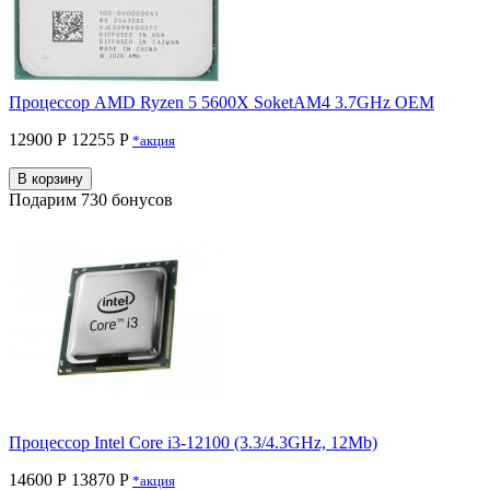
Процессор AMD Ryzen 5 5600X SoketAM4 3.7GHz OEM
12900 Р
12255 P
*акция
В корзину
Подарим 730 бонусов
Процессор Intel Core i3-12100 (3.3/4.3GHz, 12Mb)
14600 Р
13870 P
*акция