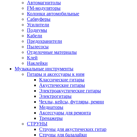
Автомагнитолы
FM-модуляторы
Колонки автомобильные
Сабвуферы
Усилители
Подиумы
Кабели
Предохранители
Пылесосы
Отделочные материалы
Клей
Наклейки
Музыкальные инструменты
Гитары и аксессуары к ним
Классические гитары
Акустические гитары
Электроакустические гитары
Электрогитары
Чехлы, кейсы, футляры, ремни
Медиаторы
Аксессуары для ремонта
Тренажеры
СТРУНЫ
Струны для акустических гитар
Струны для балалайки