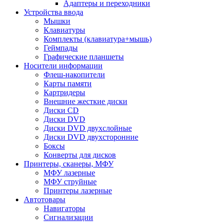
Адаптеры и переходники
Устройства ввода
Мышки
Клавиатуры
Комплекты (клавиатура+мышь)
Геймпады
Графические планшеты
Носители информации
Флеш-накопители
Карты памяти
Картридеры
Внешние жесткие диски
Диски CD
Диски DVD
Диски DVD двухслойные
Диски DVD двухсторонние
Боксы
Конверты для дисков
Принтеры, сканеры, МФУ
МФУ лазерные
МФУ струйные
Принтеры лазерные
Автотовары
Навигаторы
Сигнализации