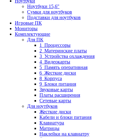
Ноутбуки
Ноутбуки 15,6"
Сумки для ноутбуков
Подставки для ноутбуков
Игровые ПК
Мониторы
Комплектующие
Для ПК
1_Процессоры
2_Материнские платы
3_Устройства охлаждения
4_Видеокарты
5_Память оперативная
6_Жесткие диски
8_Корпуса
9_Блоки питания
Звуковые карты
Платы расширения
Сетевые карты
Для ноутбуков
Жесткие диски
Кабели и блоки питания
Клавиатура
Матрицы
Наклейки на клавиатру