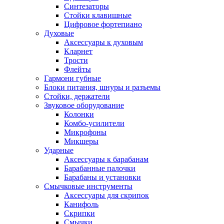
Синтезаторы
Стойки клавишные
Цифровое фортепиано
Духовые
Аксессуары к духовым
Кларнет
Трости
Флейты
Гармони губные
Блоки питания, шнуры и разъемы
Стойки, держатели
Звуковое оборудование
Колонки
Комбо-усилители
Микрофоны
Микшеры
Ударные
Аксессуары к барабанам
Барабанные палочки
Барабаны и установки
Смычковые инструменты
Аксессуары для скрипок
Канифоль
Скрипки
Смычки