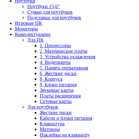
Ноутбуки
Ноутбуки 15,6"
Сумки для ноутбуков
Подставки для ноутбуков
Игровые ПК
Мониторы
Комплектующие
Для ПК
1_Процессоры
2_Материнские платы
3_Устройства охлаждения
4_Видеокарты
5_Память оперативная
6_Жесткие диски
8_Корпуса
9_Блоки питания
Звуковые карты
Платы расширения
Сетевые карты
Для ноутбуков
Жесткие диски
Кабели и блоки питания
Клавиатура
Матрицы
Наклейки на клавиатру