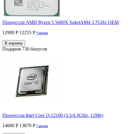
Процессор AMD Ryzen 5 5600X SoketAM4 3.7GHz OEM
12900 Р
12255 P
*акция
В корзину
Подарим 730 бонусов
Процессор Intel Core i3-12100 (3.3/4.3GHz, 12Mb)
14600 Р
13870 P
*акция