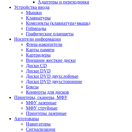
Адаптеры и переходники
Устройства ввода
Мышки
Клавиатуры
Комплекты (клавиатура+мышь)
Геймпады
Графические планшеты
Носители информации
Флеш-накопители
Карты памяти
Картридеры
Внешние жесткие диски
Диски CD
Диски DVD
Диски DVD двухслойные
Диски DVD двухсторонние
Боксы
Конверты для дисков
Принтеры, сканеры, МФУ
МФУ лазерные
МФУ струйные
Принтеры лазерные
Автотовары
Навигаторы
Сигнализации