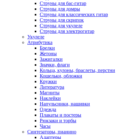
Струны для бас-гитар
Струны для домры
Струны для классических гитар
Струны для скрипок
Струны для укулеле
Струны для электрогитар
Укулеле
Атрибутика
Брелки
Жетоны
Зажигалки
Значки, флаги
Кольца, кулоны, браслеты, перстни
Кошельки, обложки
Кружки
Литература
Магниты
Наклейки
Напульсники, нашивки
Одежда
Плакаты и постеры
Рюкзаки и торбы
Часы
Синтезаторы, пианино
Адаптеры