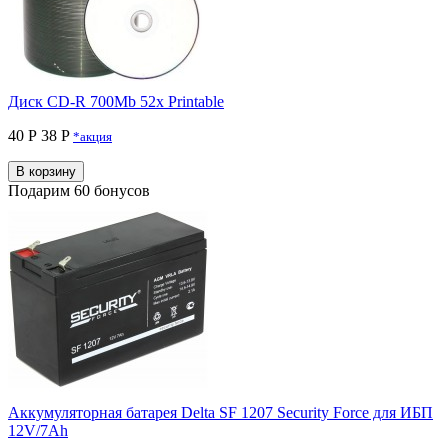
Диск CD-R 700Mb 52x Printable
40 Р
38 P
*акция
В корзину
Подарим 60 бонусов
Аккумуляторная батарея Delta SF 1207 Security Force для ИБП
12V/7Ah