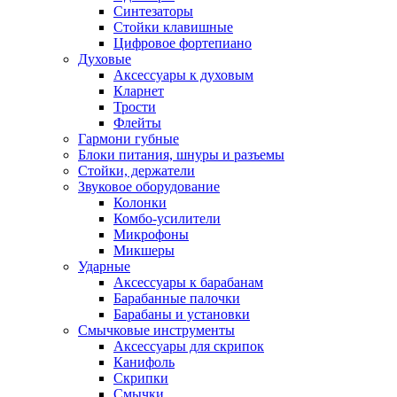
Синтезаторы
Стойки клавишные
Цифровое фортепиано
Духовые
Аксессуары к духовым
Кларнет
Трости
Флейты
Гармони губные
Блоки питания, шнуры и разъемы
Стойки, держатели
Звуковое оборудование
Колонки
Комбо-усилители
Микрофоны
Микшеры
Ударные
Аксессуары к барабанам
Барабанные палочки
Барабаны и установки
Смычковые инструменты
Аксессуары для скрипок
Канифоль
Скрипки
Смычки