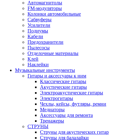
Автомагнитолы
FM-модуляторы
Колонки автомобильные
Сабвуферы
Усилители
Подиумы
Кабели
Предохранители
Пылесосы
Отделочные материалы
Клей
Наклейки
Музыкальные инструменты
Гитары и аксессуары к ним
Классические гитары
Акустические гитары
Электроакустические гитары
Электрогитары
Чехлы, кейсы, футляры, ремни
Медиаторы
Аксессуары для ремонта
Тренажеры
СТРУНЫ
Струны для акустических гитар
Струны для балалайки