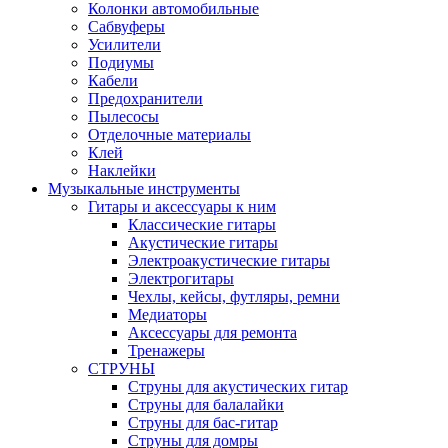
Колонки автомобильные
Сабвуферы
Усилители
Подиумы
Кабели
Предохранители
Пылесосы
Отделочные материалы
Клей
Наклейки
Музыкальные инструменты
Гитары и аксессуары к ним
Классические гитары
Акустические гитары
Электроакустические гитары
Электрогитары
Чехлы, кейсы, футляры, ремни
Медиаторы
Аксессуары для ремонта
Тренажеры
СТРУНЫ
Струны для акустических гитар
Струны для балалайки
Струны для бас-гитар
Струны для домры