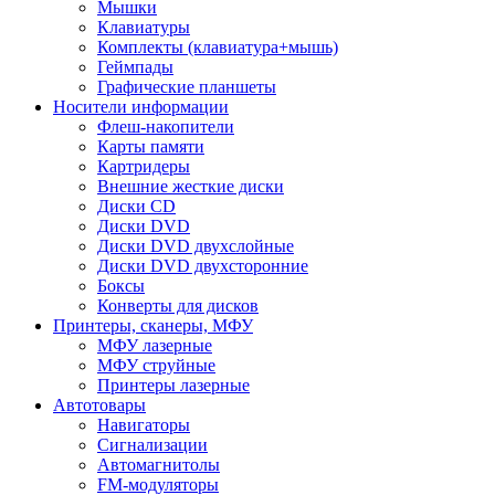
Мышки
Клавиатуры
Комплекты (клавиатура+мышь)
Геймпады
Графические планшеты
Носители информации
Флеш-накопители
Карты памяти
Картридеры
Внешние жесткие диски
Диски CD
Диски DVD
Диски DVD двухслойные
Диски DVD двухсторонние
Боксы
Конверты для дисков
Принтеры, сканеры, МФУ
МФУ лазерные
МФУ струйные
Принтеры лазерные
Автотовары
Навигаторы
Сигнализации
Автомагнитолы
FM-модуляторы