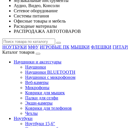
Музыкальные инструменты
Аудио, Видео, Консоли
Сетевое оборудование
Системы питания
Офисные товары и мебель
Расходные материалы
РАСПРОДАЖА АВТОТОВАРОВ
НОУТБУКИ
МФУ
ИГРОВЫЕ ПК
МЫШКИ
ФЛЕШКИ
ГИТА
Каталог товаров
Наушники и аксессуары
Наушники
Наушники BLUETOOTH
Наушники с микрофоном
Веб-камеры
Микрофоны
Коврики для мышек
Палки для селфи
Экшн-камеры
Коврики для телефонов
Чехлы
Ноутбуки
Ноутбуки 15,6"