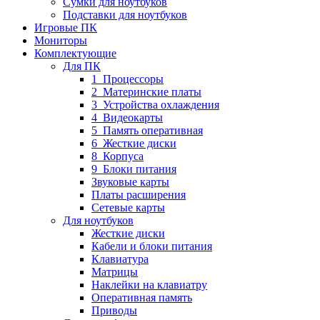
Сумки для ноутбуков
Подставки для ноутбуков
Игровые ПК
Мониторы
Комплектующие
Для ПК
1_Процессоры
2_Материнские платы
3_Устройства охлаждения
4_Видеокарты
5_Память оперативная
6_Жесткие диски
8_Корпуса
9_Блоки питания
Звуковые карты
Платы расширения
Сетевые карты
Для ноутбуков
Жесткие диски
Кабели и блоки питания
Клавиатура
Матрицы
Наклейки на клавиатру
Оперативная память
Приводы