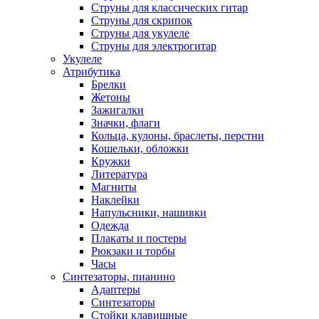
Струны для классических гитар
Струны для скрипок
Струны для укулеле
Струны для электрогитар
Укулеле
Атрибутика
Брелки
Жетоны
Зажигалки
Значки, флаги
Кольца, кулоны, браслеты, перстни
Кошельки, обложки
Кружки
Литература
Магниты
Наклейки
Напульсники, нашивки
Одежда
Плакаты и постеры
Рюкзаки и торбы
Часы
Синтезаторы, пианино
Адаптеры
Синтезаторы
Стойки клавишные