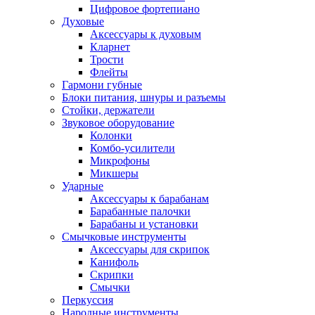
Цифровое фортепиано
Духовые
Аксессуары к духовым
Кларнет
Трости
Флейты
Гармони губные
Блоки питания, шнуры и разъемы
Стойки, держатели
Звуковое оборудование
Колонки
Комбо-усилители
Микрофоны
Микшеры
Ударные
Аксессуары к барабанам
Барабанные палочки
Барабаны и установки
Смычковые инструменты
Аксессуары для скрипок
Канифоль
Скрипки
Смычки
Перкуссия
Народные инструменты