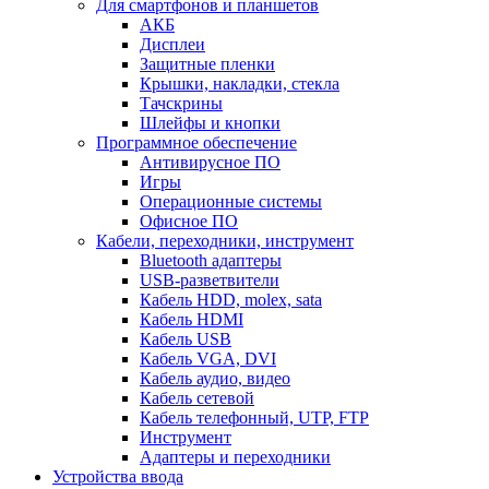
Для смартфонов и планшетов
АКБ
Дисплеи
Защитные пленки
Крышки, накладки, стекла
Тачскрины
Шлейфы и кнопки
Программное обеспечение
Антивирусное ПО
Игры
Операционные системы
Офисное ПО
Кабели, переходники, инструмент
Bluetooth адаптеры
USB-разветвители
Кабель HDD, molex, sata
Кабель HDMI
Кабель USB
Кабель VGA, DVI
Кабель аудио, видео
Кабель сетевой
Кабель телефонный, UTP, FTP
Инструмент
Адаптеры и переходники
Устройства ввода