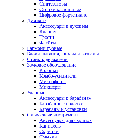
Синтезаторы
Стойки клавишные
Цифровое фортепиано
Духовые
Аксессуары к духовым
Кларнет
Трости
Флейты
Гармони губные
Блоки питания, шнуры и разъемы
Стойки, держатели
Звуковое оборудование
Колонки
Комбо-усилители
Микрофоны
Микшеры
Ударные
Аксессуары к барабанам
Барабанные палочки
Барабаны и установки
Смычковые инструменты
Аксессуары для скрипок
Канифоль
Скрипки
Смычки