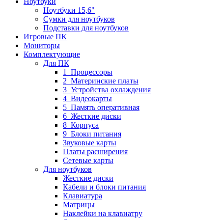
Ноутбуки
Ноутбуки 15,6"
Сумки для ноутбуков
Подставки для ноутбуков
Игровые ПК
Мониторы
Комплектующие
Для ПК
1_Процессоры
2_Материнские платы
3_Устройства охлаждения
4_Видеокарты
5_Память оперативная
6_Жесткие диски
8_Корпуса
9_Блоки питания
Звуковые карты
Платы расширения
Сетевые карты
Для ноутбуков
Жесткие диски
Кабели и блоки питания
Клавиатура
Матрицы
Наклейки на клавиатру