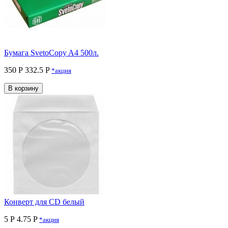
Бумага SvetoCopy A4 500л.
350 Р
332.5 P
*акция
В корзину
Конверт для CD белый
5 Р
4.75 P
*акция