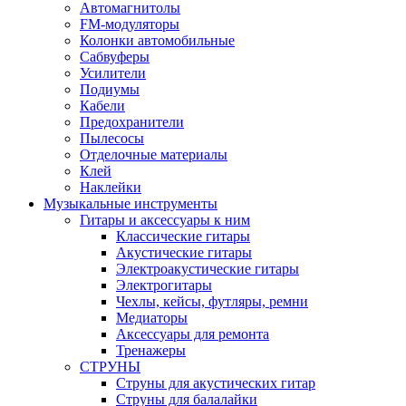
Автомагнитолы
FM-модуляторы
Колонки автомобильные
Сабвуферы
Усилители
Подиумы
Кабели
Предохранители
Пылесосы
Отделочные материалы
Клей
Наклейки
Музыкальные инструменты
Гитары и аксессуары к ним
Классические гитары
Акустические гитары
Электроакустические гитары
Электрогитары
Чехлы, кейсы, футляры, ремни
Медиаторы
Аксессуары для ремонта
Тренажеры
СТРУНЫ
Струны для акустических гитар
Струны для балалайки