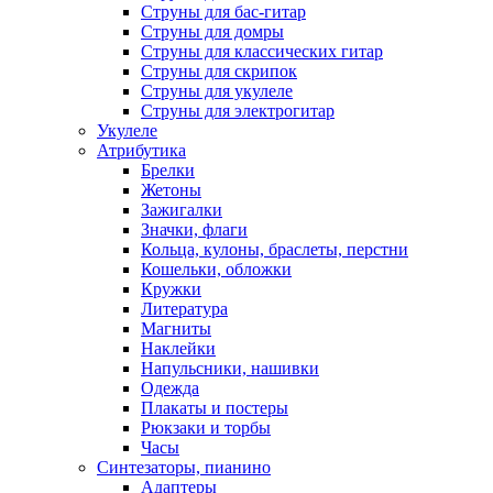
Струны для бас-гитар
Струны для домры
Струны для классических гитар
Струны для скрипок
Струны для укулеле
Струны для электрогитар
Укулеле
Атрибутика
Брелки
Жетоны
Зажигалки
Значки, флаги
Кольца, кулоны, браслеты, перстни
Кошельки, обложки
Кружки
Литература
Магниты
Наклейки
Напульсники, нашивки
Одежда
Плакаты и постеры
Рюкзаки и торбы
Часы
Синтезаторы, пианино
Адаптеры