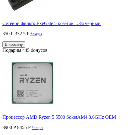
Сетевой фильтр ExeGate 5 розеток 1.8м чёрный
350 Р
332.5 P
*акция
В корзину
Подарим 445 бонусов
Процессор AMD Ryzen 5 5500 SoketAM4 3.6GHz OEM
8900 Р
8455 P
*акция