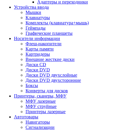
Адаптеры и переходники
Устройства ввода
Мышки
Клавиатуры
Комплекты (клавиатура+мышь)
Геймпады
Графические планшеты
Носители информации
Флеш-накопители
Карты памяти
Картридеры
Внешние жесткие диски
Диски CD
Диски DVD
Диски DVD двухслойные
Диски DVD двухсторонние
Боксы
Конверты для дисков
Принтеры, сканеры, МФУ
МФУ лазерные
МФУ струйные
Принтеры лазерные
Автотовары
Навигаторы
Сигнализации